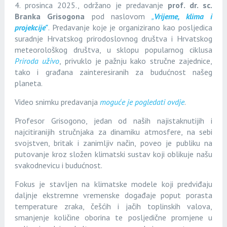
4. prosinca 2025., održano je predavanje
prof. dr. sc.
Branka Grisogona
pod naslovom
„
Vrijeme, klima i
projekcije"
. Predavanje koje je organizirano kao posljedica
suradnje Hrvatskog prirodoslovnog društva i Hrvatskog
meteorološkog društva, u sklopu popularnog ciklusa
Priroda uživo
, privuklo je pažnju kako stručne zajednice,
tako i građana zainteresiranih za budućnost našeg
planeta.
Video snimku predavanja
moguće je pogledati ovdje
.
Profesor Grisogono, jedan od naših najistaknutijih i
najcitiranijih stručnjaka za dinamiku atmosfere, na sebi
svojstven, britak i zanimljiv način, poveo je publiku na
putovanje kroz složen klimatski sustav koji oblikuje našu
svakodnevicu i budućnost.
Fokus je stavljen na klimatske modele koji predviđaju
daljnje ekstremne vremenske događaje poput porasta
temperature zraka, češćih i jačih toplinskih valova,
smanjenje količine oborina te posljedične promjene u