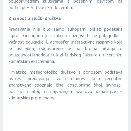
poljoprivrednim kulturama s posebnim osvrtom na
područje Hrvatske i Sredozemlja.
Znanost u službi društva
Predavanje nije bilo samo suhoparni prikaz podataka
- prof. Grisogono je istaknuo nužnost hitne prilagodbe i
važnost edukacije. U atmosferi interaktivne rasprave koja
je uslijedila, odgovoreno je na brojna pitanja o
pouzdanosti modela i ulozi ljudskog faktora u recentnim
klimatskim ekstremima.
Hrvatsko meteorološko društvo s ponosom podržava
ovakva predavanja svojih članova koja recentne
znanstvene spoznaje čine dostupnima široj javnosti,
potičući dijalog o najvažnijem izazovu današnjice –
klimatskim promjenama.