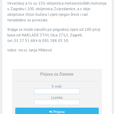
Hrvatskoj a to su 150. obljetnica meteoroloških motrenja
u Zagrebu i 100. obljetnica Zvjezdarnice, a s obje
obljetnice Oton Kučera i cijeli njegov život i rad
neraskidivo su povezani.
Knjiga se može naručiti po prigodnoj cijeni od 100 (sto)
kuna od NAKLADE STIH, Ilica 271/I, Zagreb,
tel. 01 37 51 684 ili 091 588 05 50.
tekst: mr.sc. Janja Milković
Prijava za članove
E-mail:
Lozinka:
Prijava