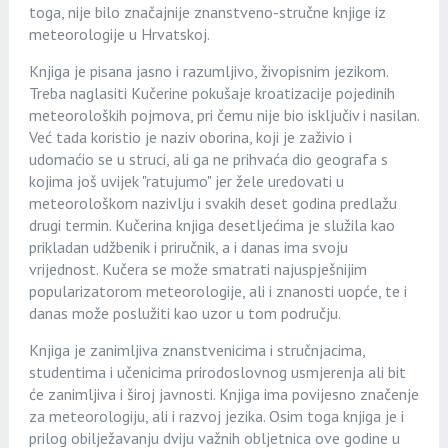
toga, nije bilo značajnije znanstveno-stručne knjige iz
meteorologije u Hrvatskoj.
Knjiga je pisana jasno i razumljivo, živopisnim jezikom.
Treba naglasiti Kučerine pokušaje kroatizacije pojedinih
meteoroloških pojmova, pri čemu nije bio isključiv i nasilan.
Već tada koristio je naziv oborina, koji je zaživio i
udomaćio se u struci, ali ga ne prihvaća dio geografa s
kojima još uvijek "ratujumo" jer žele uredovati u
meteorološkom nazivlju i svakih deset godina predlažu
drugi termin. Kučerina knjiga desetljećima je služila kao
prikladan udžbenik i priručnik, a i danas ima svoju
vrijednost. Kučera se može smatrati najuspješnijim
popularizatorom meteorologije, ali i znanosti uopće, te i
danas može poslužiti kao uzor u tom području.
Knjiga je zanimljiva znanstvenicima i stručnjacima,
studentima i učenicima prirodoslovnog usmjerenja ali bit
će zanimljiva i široj javnosti. Knjiga ima povijesno značenje
za meteorologiju, ali i razvoj jezika. Osim toga knjiga je i
prilog obilježavanju dviju važnih obljetnica ove godine u