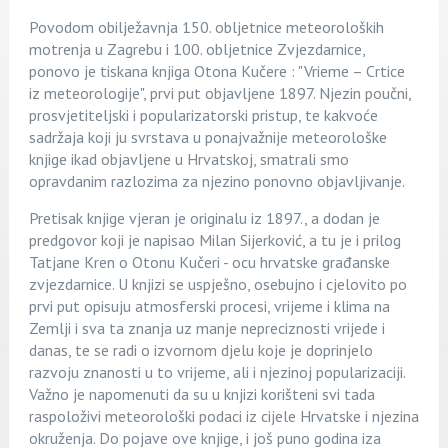
Povodom obilježavnja 150. obljetnice meteoroloških
motrenja u Zagrebu i 100. obljetnice Zvjezdarnice,
ponovo je tiskana knjiga Otona Kučere : "Vrieme – Crtice
iz meteorologije", prvi put objavljene 1897. Njezin poučni,
prosvjetiteljski i popularizatorski pristup, te kakvoće
sadržaja koji ju svrstava u ponajvažnije meteorološke
knjige ikad objavljene u Hrvatskoj, smatrali smo
opravdanim razlozima za njezino ponovno objavljivanje.
Pretisak knjige vjeran je originalu iz 1897., a dodan je
predgovor koji je napisao Milan Sijerković, a tu je i prilog
Tatjane Kren o Otonu Kučeri - ocu hrvatske građanske
zvjezdarnice. U knjizi se uspješno, osebujno i cjelovito po
prvi put opisuju atmosferski procesi, vrijeme i klima na
Zemlji i sva ta znanja uz manje nepreciznosti vrijede i
danas, te se radi o izvornom djelu koje je doprinjelo
razvoju znanosti u to vrijeme, ali i njezinoj popularizaciji.
Važno je napomenuti da su u knjizi korišteni svi tada
raspoloživi meteorološki podaci iz cijele Hrvatske i njezina
okruženja. Do pojave ove knjige, i još puno godina iza