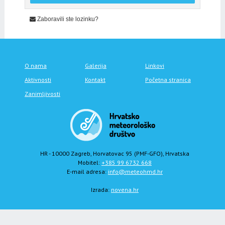
Zaboravili ste lozinku?
O nama
Galerija
Linkovi
Aktivnosti
Kontakt
Početna stranica
Zanimljivosti
HR - 10000 Zagreb, Horvatovac 95 (PMF-GFO), Hrvatska
Mobitel:
+385 99 6732 668
E-mail adresa:
info@meteohmd.hr
Izrada:
novena.hr