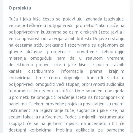
O projektu
Tuča i jaka kiša često se pojavljuju iznenada izazivajući
velike poteškoće u poljoprivredi i prometu. Nakon tuče na
poljoprivrednim kulturama se osim direktnih šteta javlja i
velika opasnost od razvoja raznih bolesti. Dojave o stanju
na cestama stižu prekasno i rezervirane su uglavnom za
glavne državne prometnice. Inovativne tehnologije
mjerenja omogućuju nam da u realnom vremenu
detektiramo pojavu tuče i jake kiše te putem raznih
kanala distribuiramo informacije prema krajnjim
korisnicima. Time ćemo doprinijeti kontroli šteta u
poljoprivredi, omogućiti veći stupanj pripravnosti sudionika
u prometu i interventnih službi i time smanjenju nezgoda
u prometu te omogućiti praćenje šteta na fotonaponskim
panelima. Tijekom provedbe projekta postavljeni su mjerni
instrumenti za registriranje tuče, sugradice i jake kiše, na
sedam lokacija na Kvarneru. Podaci s mjernih instrumenata
skupljat će se na jednom mjestu na internetu i bit će
dostupni korisnicima. Mobilna aplikacija za pametne