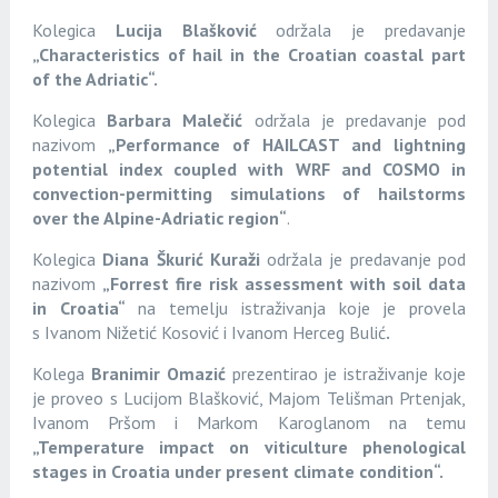
Kolegica
Lucija Blašković
održala je predavanje
„Characteristics of hail in the Croatian coastal part
of the Adriatic“.
Kolegica
Barbara Malečić
održala je predavanje pod
nazivom
„
Performance of HAILCAST and lightning
potential index coupled with WRF and COSMO in
convection-permitting simulations of hailstorms
over the Alpine-Adriatic region
“
.
Kolegica
Diana Škurić Kuraži
održala je predavanje pod
nazivom
„
Forrest fire risk assessment with soil data
in Croatia
“
na temelju istraživanja koje je provela
s
Ivanom Nižetić Kosović i Ivanom Herceg Bulić
.
Kolega
Branimir Omazić
prezentirao
je
istraživanje koje
je proveo s Lucijom Blašković, Majom Telišman Prtenjak,
Ivanom Pršom i Markom Karoglanom na temu
„Temperature impact on viticulture phenological
stages in Croatia under present climate condition“.