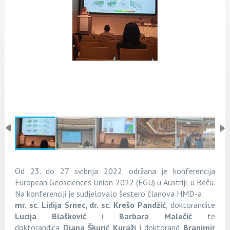
Od 23. do 27. svibnja 2022. održana je konferencija
European Geosciences Union 2022 (EGU) u Austriji, u Beču.
Na konferenciji je sudjelovalo šestero članova HMD-a:
mr. sc. Lidija Srnec, dr. sc. Krešo Pandžić
, doktorandice
Lucija Blašković
i
Barbara Malečić
te
doktorandica
Diana Škurić Kuraži
i doktorand
Branimir