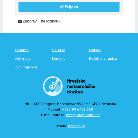
Prijava
Zaboravili ste lozinku?
O nama
Galerija
Linkovi
Aktivnosti
Kontakt
Početna stranica
Zanimljivosti
HR - 10000 Zagreb, Horvatovac 95 (PMF-GFO), Hrvatska
Mobitel:
+385 99 6732 668
E-mail adresa:
info@meteohmd.hr
Izrada:
novena.hr