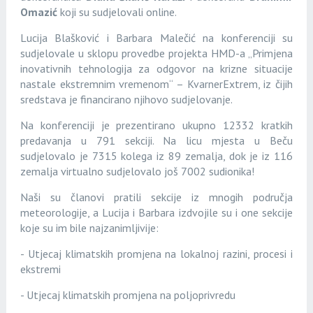
Omazić
koji su sudjelovali online.
Lucija Blašković i Barbara Malečić na konferenciji su
sudjelovale u sklopu provedbe projekta HMD-a „Primjena
inovativnih tehnologija za odgovor na krizne situacije
nastale ekstremnim vremenom“ – KvarnerExtrem, iz čijih
sredstava je financirano njihovo sudjelovanje.
Na konferenciji je prezentirano ukupno 12332 kratkih
predavanja u 791 sekciji. Na licu mjesta u Beču
sudjelovalo je 7315 kolega iz 89 zemalja, dok je iz 116
zemalja virtualno sudjelovalo još 7002 sudionika!
Naši su članovi pratili sekcije iz mnogih područja
meteorologije, a Lucija i Barbara izdvojile su i one sekcije
koje su im bile najzanimljivije:
- Utjecaj klimatskih promjena na lokalnoj razini, procesi i
ekstremi
- Utjecaj klimatskih promjena na poljoprivredu