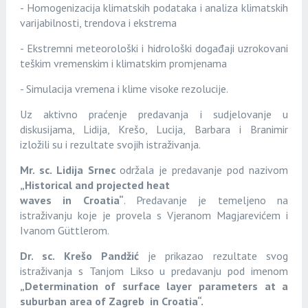
- Homogenizacija klimatskih podataka i analiza klimatskih
varijabilnosti, trendova i ekstrema
- Ekstremni meteorološki i hidrološki događaji uzrokovani
teškim vremenskim i klimatskim promjenama
- Simulacija vremena i klime visoke rezolucije.
Uz aktivno praćenje predavanja i sudjelovanje u
diskusijama, Lidija, Krešo, Lucija, Barbara i Branimir
izložili su i rezultate svojih istraživanja.
Mr. sc. Lidija Srnec
održala
je
predavanje pod nazivom
„Historical and projected heat
waves in Croatia“
. Predavanje je temeljeno na
istraživanju koje je provela s Vjeranom Magjarevićem i
Ivanom Güttlerom.
Dr. sc. Krešo Pandžić
je
prikazao rezultate svog
istraživanja s Tanjom Likso u predavanju pod imenom
„Determination of surface layer parameters at a
suburban area of Zagreb in Croatia“.