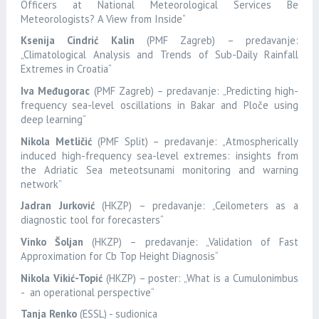
Officers at National Meteorological Services Be
Meteorologists? A View from Inside“
Ksenija Cindrić Kalin
(PMF Zagreb) – predavanje:
„Climatological Analysis and Trends of Sub-Daily Rainfall
Extremes in Croatia“
Iva Međugorac
(PMF Zagreb) – predavanje: „Predicting high-
frequency sea-level oscillations in Bakar and Ploče using
deep learning“
Nikola Metličić
(PMF Split) – predavanje: „Atmospherically
induced high-frequency sea-level extremes: insights from
the Adriatic Sea meteotsunami monitoring and warning
network”
Jadran Jurković
(HKZP) – predavanje: „Ceilometers as a
diagnostic tool for forecasters“
Vinko Šoljan
(HKZP) – predavanje: „Validation of Fast
Approximation for Cb Top Height Diagnosis“
Nikola Vikić-Topić
(HKZP) – poster: „What is a Cumulonimbus
- an operational perspective“
Tanja
Renko
(ESSL) - sudionica