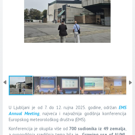
U Ljubljani je od 7. do 12. rujna 2025. godine, održan
EMS
Annual Meeting
, najveća i najvažnija godišnja konferencija
Europskog meteorološkog društva (EMS).
Konferencija je okupila više od
700 sudionika
iz
49 zemalja
,
a ovogodišnja središnja tema bila je
„Growing use of AI/ML