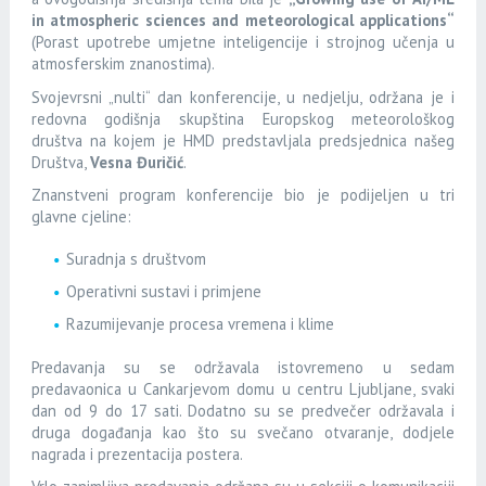
in atmospheric sciences and meteorological applications“
(
Porast upotrebe umjetne inteligencije i strojnog učenja u
atmosferskim znanostima
).
Svojevrsni „nulti“ dan konferencije, u nedjelju, održana je i
redovna godišnja skupština Europskog meteorološkog
društva na kojem je HMD predstavljala predsjednica našeg
Društva,
Vesna Đuričić
.
Znanstveni program konferencije bio je podijeljen u tri
glavne cjeline:
Suradnja s društvom
Operativni sustavi i primjene
Razumijevanje procesa vremena i klime
Predavanja su se održavala istovremeno u sedam
predavaonica u Cankarjevom domu u centru Ljubljane, svaki
dan od 9 do 17 sati. Dodatno su se predvečer održavala i
druga događanja kao što su svečano otvaranje, dodjele
nagrada i prezentacija postera.