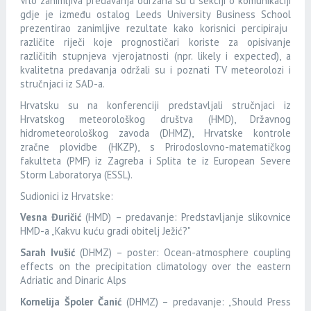
Vrlo zanimljiva predavanja održana su u sekciji o komunikaciji
gdje je između ostalog
Leeds University Business School
prezentirao zanimljive rezultate kako korisnici percipiraju
različite riječi koje prognostičari koriste za opisivanje
različitih stupnjeva vjerojatnosti (npr. likely i expected), a
kvalitetna predavanja održali su i poznati TV meteorolozi i
stručnjaci iz SAD-a.
Hrvatsku su na konferenciji predstavljali stručnjaci iz
Hrvatskog meteorološkog društva (HMD), Državnog
hidrometeorološkog zavoda (DHMZ), Hrvatske kontrole
zračne plovidbe (HKZP), s Prirodoslovno-matematičkog
fakulteta (PMF) iz Zagreba i Splita te iz European Severe
Storm Laboratorya (ESSL).
Sudionici iz Hrvatske:
Vesna Đuričić
(HMD) – predavanje: Predstavljanje slikovnice
HMD-a „
Kakvu kuću gradi obitelj Ježić?"
Sarah Ivušić
(DHMZ) – poster: Ocean-atmosphere coupling
effects on the precipitation climatology over the eastern
Adriatic and Dinaric Alps
Kornelija Špoler Čanić
(DHMZ) – predavanje: „Should Press