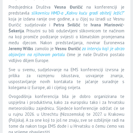
Predsjednica Društva
Vesna Đuričić
na konferenciji je
predstavila
slikovnicu HMD-a „
Kakvu kuću gradi obitelj Ježić?"
koja je izdana ranije ove godine, a u čijoj su izradi uz Vesnu
Đuričić sudjelovale i
Petra Sviličić
te
Ivana Marinović-
Šekerija
.
Prisutni su bili oduševljeni slikovnicom te načinom
na koji promiče podizanje svijesti o klimatskim promjenama
među djecom. Nakon predstavljanja, novinar Euronewsa
Jeremy Wilks
zamolio je
Vesnu Đuričić
za intervju koji je ubrzo
objavljen na njihovom portalu
čime je naše Društvo postalo
vidljivo diljem Europe.
Sve u svemu, sudjelovanje na EMS konferenciji izvrsna je
prilika za razmjenu iskustava, usvajanje znanja,
uspostavljanje novih kontakata te jačanje suradnje s
kolegama iz Europe, ali i cijelog svijeta.
Ovogodišnja konferencija bila je dobro organizirana te
uspješna i produktivna, kako za europsku tako i za hrvatsku
meteorološku zajednicu. Sljedeće konferencije održat će se
u rujnu 2026. u Utrechtu (Nizozemska) te 2027. u Krakowu
(Poljska). A za one koji to još ne znaju, sve se ozbiljnije radi na
tome da nakon toga EMS dođe i u Hrvatsku o čemu ćemo vas
na vrijeme obavijestiti.