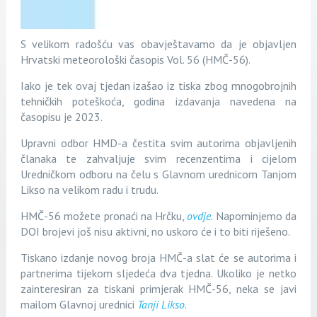
S velikom radošću vas obavještavamo da je objavljen
Hrvatski meteorološki časopis Vol. 56 (HMČ-56).
Iako je tek ovaj tjedan izašao iz tiska zbog mnogobrojnih
tehničkih poteškoća, godina izdavanja navedena na
časopisu je 2023.
Upravni odbor HMD-a čestita svim autorima objavljenih
članaka te zahvaljuje svim recenzentima i cijelom
Uredničkom odboru na čelu s Glavnom urednicom Tanjom
Likso na velikom radu i trudu.
HMČ-56 možete pronaći na Hrčku,
ovdje
. Napominjemo da
DOI brojevi još nisu aktivni, no uskoro će i to biti riješeno.
Tiskano izdanje novog broja HMČ-a slat će se autorima i
partnerima tijekom sljedeća dva tjedna. Ukoliko je netko
zainteresiran za tiskani primjerak HMČ-56, neka se javi
mailom Glavnoj urednici
Tanji Likso
.