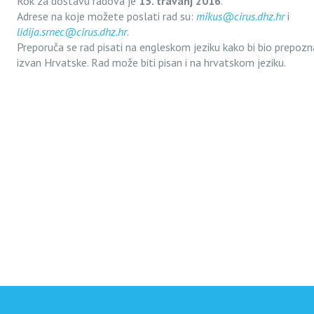
Rok za dostavu radova je
15. travanj 2016
.
Adrese na koje možete poslati rad su:
mikus@cirus.dhz.hr
i
lidija.srnec@cirus.dhz.hr
.
Preporuča se rad pisati na engleskom jeziku kako bi bio prepozna
izvan Hrvatske. Rad može biti pisan i na hrvatskom jeziku.