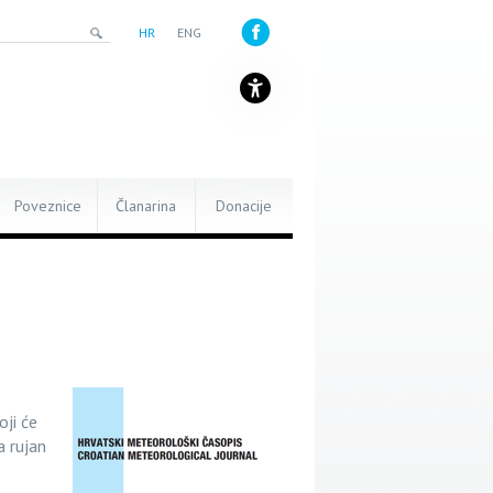
HR
ENG
Poveznice
Članarina
Donacije
oji će
a rujan