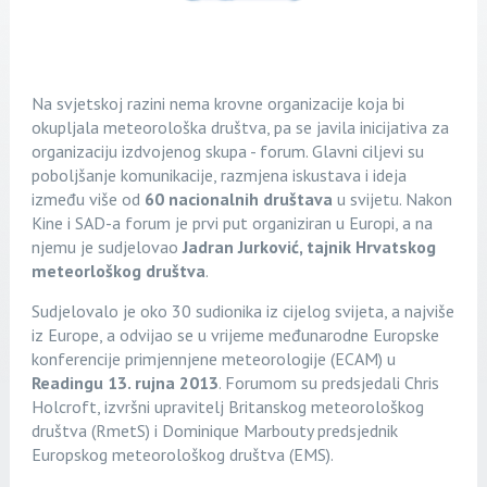
Na svjetskoj razini nema krovne organizacije koja bi
okupljala meteorološka društva, pa se javila inicijativa za
organizaciju izdvojenog skupa - forum. Glavni ciljevi su
poboljšanje komunikacije, razmjena iskustava i ideja
između više od
60 nacionalnih društava
u svijetu. Nakon
Kine i SAD-a forum je prvi put organiziran u Europi, a na
njemu je sudjelovao
Jadran Jurković, tajnik Hrvatskog
meteorloškog društva
.
Sudjelovalo je oko 30 sudionika iz cijelog svijeta, a najviše
iz Europe, a odvijao se u vrijeme međunarodne Europske
konferencije primjennjene meteorologije (ECAM) u
Readingu 13. rujna 2013
. Forumom su predsjedali Chris
Holcroft, izvršni upravitelj Britanskog meteorološkog
društva (RmetS) i Dominique Marbouty predsjednik
Europskog meteorološkog društva (EMS).