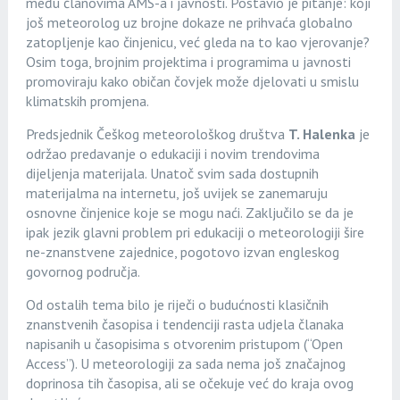
među članovima AMS-a i javnosti. Postavio je pitanje: koji
još meteorolog uz brojne dokaze ne prihvaća globalno
zatopljenje kao činjenicu, već gleda na to kao vjerovanje?
Osim toga, brojnim projektima i programima u javnosti
promoviraju kako običan čovjek može djelovati u smislu
klimatskih promjena.
Predsjednik Češkog meteorološkog društva
T. Halenka
je
održao predavanje o edukaciji i novim trendovima
dijeljenja materijala. Unatoč svim sada dostupnih
materijalma na internetu, još uvijek se zanemaruju
osnovne činjenice koje se mogu naći. Zaključilo se da je
ipak jezik glavni problem pri edukaciji o meteorologiji šire
ne-znanstvene zajednice, pogotovo izvan engleskog
govornog područja.
Od ostalih tema bilo je riječi o budućnosti klasičnih
znanstvenih časopisa i tendenciji rasta udjela članaka
napisanih u časopisima s otvorenim pristupom (“Open
Access”). U meteorologiji za sada nema još značajnog
doprinosa tih časopisa, ali se očekuje već do kraja ovog