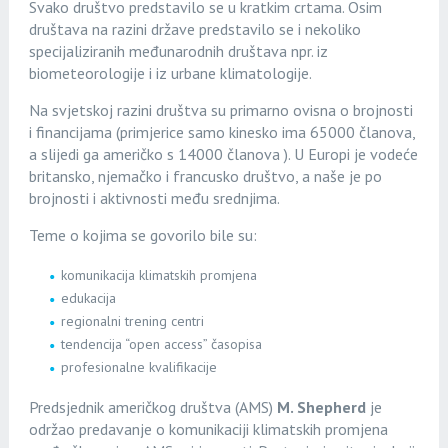
Svako društvo predstavilo se u kratkim crtama. Osim
društava na razini države predstavilo se i nekoliko
specijaliziranih međunarodnih društava npr. iz
biometeorologije i iz urbane klimatologije.
Na svjetskoj razini društva su primarno ovisna o brojnosti
i financijama (primjerice samo kinesko ima 65000 članova,
a slijedi ga američko s 14000 članova ). U Europi je vodeće
britansko, njemačko i francusko društvo, a naše je po
brojnosti i aktivnosti među srednjima.
Teme o kojima se govorilo bile su:
komunikacija klimatskih promjena
edukacija
regionalni trening centri
tendencija “open access” časopisa
profesionalne kvalifikacije
Predsjednik američkog društva (AMS)
M. Shepherd
je
održao predavanje o komunikaciji klimatskih promjena