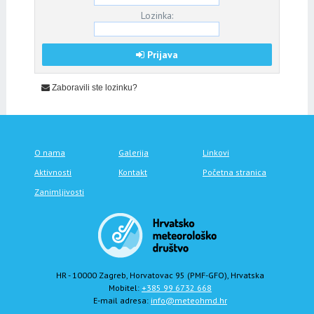
Lozinka:
Prijava
Zaboravili ste lozinku?
O nama
Galerija
Linkovi
Aktivnosti
Kontakt
Početna stranica
Zanimljivosti
HR - 10000 Zagreb, Horvatovac 95 (PMF-GFO), Hrvatska
Mobitel:
+385 99 6732 668
E-mail adresa:
info@meteohmd.hr