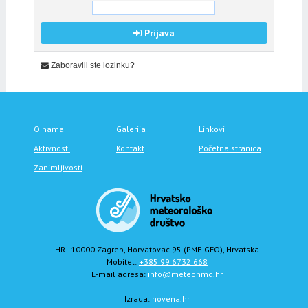
Prijava
Zaboravili ste lozinku?
O nama
Galerija
Linkovi
Aktivnosti
Kontakt
Početna stranica
Zanimljivosti
HR - 10000 Zagreb, Horvatovac 95 (PMF-GFO), Hrvatska
Mobitel:
+385 99 6732 668
E-mail adresa:
info@meteohmd.hr
Izrada:
novena.hr