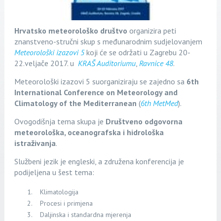
Hrvatsko meteorološko društvo
organizira peti
znanstveno-stručni skup s međunarodnim sudjelovanjem
Meteorološki izazovi 5
koji će se održati u Zagrebu 20-
22.veljače 2017. u
KRAŠ Auditoriumu
,
Ravnice 48
.
Meteorološki izazovi 5 suorganiziraju se zajedno sa
6th
International Conference on Meteorology and
Climatology of the Mediterranean
(
6th MetMed
).
Ovogodišnja tema skupa je
Društveno odgovorna
meteorološka, oceanografska i hidrološka
istraživanja
.
Službeni jezik je engleski, a združena konferencija je
podijeljena u šest tema:
Klimatologija
Procesi i primjena
Daljinska i standardna mjerenja