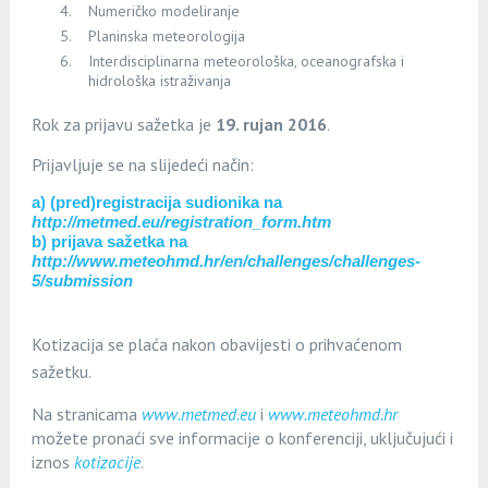
Numeričko modeliranje
Planinska meteorologija
Interdisciplinarna meteorološka, oceanografska i
hidrološka istraživanja
Rok za prijavu sažetka je
19. rujan 2016
.
Prijavljuje se na slijedeći način:
a) (pred)registracija sudionika na
http://metmed.eu/registration_form.htm
b) prijava sažetka na
http://www.meteohmd.hr/en/challenges/challenges-
5/submission
Kotizacija se plaća nakon obavijesti o prihvaćenom
sažetku.
Na stranicama
www.metmed.eu
i
www.meteohmd.hr
možete pronaći sve informacije o konferenciji, uključujući i
iznos
kotizacije
.