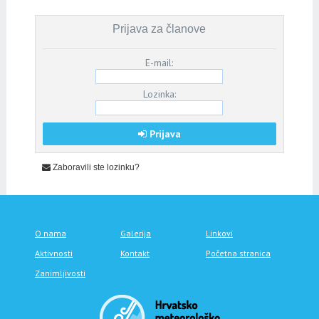
Prijava za članove
E-mail:
Lozinka:
Prijava
Zaboravili ste lozinku?
O nama
Galerija
Linkovi
Aktivnosti
Kontakt
Početna stranica
Zanimljivosti