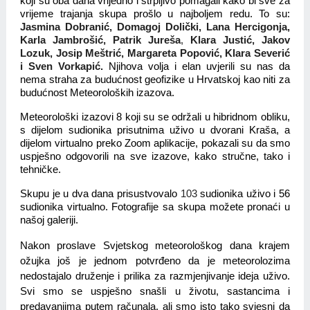
koji su oba dana vrijedno i strpljivo pomagali kako bi sve za 
vrijeme trajanja skupa prošlo u najboljem redu. To su: 
Jasmina Dobranić, Domagoj Dolički, Lana Hercigonja, 
Karla Jambrošić, Patrik Jureša
, 
Klara Justić, Jakov 
Lozuk, Josip Meštrić, Margareta Popović, Klara Severić 
i Sven Vorkapić. 
Njihova volja i elan uvjerili su nas da 
nema straha za budućnost geofizike u Hrvatskoj kao niti za 
budućnost Meteoroloških izazova.
Meteorološki izazovi 8 koji su se održali u hibridnom obliku, 
s dijelom sudionika prisutnima uživo u dvorani Kraša, a 
dijelom virtualno preko Zoom aplikacije, pokazali su da smo 
uspješno odgovorili na sve izazove, kako stručne, tako i 
tehničke.
Skupu je u dva dana prisustvovalo 
103 
sudionika uživo i 56 
sudionika virtualno. Fotografije sa skupa možete pronaći u 
našoj galeriji.
Nakon proslave Svjetskog meteorološkog dana krajem 
ožujka još je jednom potvrđeno da je meteorolozima 
nedostajalo druženje i prilika za razmjenjivanje ideja uživo. 
Svi smo se uspješno snašli u životu, sastancima i 
predavanjima putem računala, ali smo isto tako svjesni da 