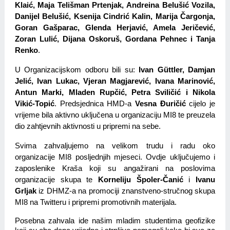
Klaić, Maja Telišman Prtenjak, Andreina Belušić Vozila, 
Danijel Belušić, Ksenija Cindrić Kalin, Marija Čargonja, 
Goran Gašparac, Glenda Herjavić, Amela Jeričević, 
Zoran Lulić, Dijana Oskoruš, Gordana Pehnec i Tanja 
Renko
.
U Organizacijskom odboru bili su: 
Ivan Güttler, Damjan 
Jelić, Ivan Lukac, Vjeran Magjarević, Ivana Marinović, 
Antun Marki, Mladen Rupčić, Petra Sviličić i Nikola 
Vikić-Topić
. Predsjednica HMD-a 
Vesna Đuričić
 cijelo je 
vrijeme bila aktivno uključena u organizaciju MI8 te preuzela 
dio zahtjevnih aktivnosti u pripremi na sebe.
Svima zahvaljujemo na velikom trudu i radu oko 
organizacije MI8 posljednjih mjeseci. Ovdje uključujemo i 
zaposlenike Kraša koji su angažirani na poslovima 
organizacije skupa te 
Korneliju Špoler-Čanić
 i 
Ivanu 
Grljak
 iz DHMZ-a na promociji znanstveno-stručnog skupa 
MI8 na Twitteru i pripremi promotivnih materijala.
Posebna zahvala ide našim mladim studentima geofizike 