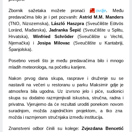
Zbornik sažetaka možete pronaći 
ovdje
. Među 
predavačima bilo je i pet pozvanih: 
Astrid M.M. Manders
(TNO, Nizozemska), 
László Haszpra
 (Sveučilište Eötvös 
Loránd, Mađarska), 
Jadranka Šepić
 (Sveučilište u Splitu, 
Hrvatska), 
Winfried Schröder
 (Sveučilište u Vechti, 
Njemačka) i 
Josipa Milovac
 (Sveučilište u Kantabriji, 
Španjolska).
Posebno veseli što je među predavačima bilo i mnogo 
mladih meteorologa, na početku karijere.
Nakon prvog dana skupa, rasprave i druženje su se 
nastavili na večeri u restoranu u parku Maksimir gdje je 
atmosfera bila ugodna. Uz izvrsno jelo i piće, sudionici 
skupa su dodatno razmjenjivali iskustva, stručna, radna i 
privatna. Vjerujemo da će rezultati uroditi ponekom novom 
suradnjom, možda zajedničkim projektom, a tko zna  
možda i razmjenom stručnjaka između institucija. 
Znanstveni odbor činili su kolege: 
Zvjezdana Bencetić 