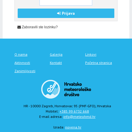
Prijava
Zaboravili ste lozinku?
O nama
Galerija
Linkovi
Aktivnosti
Kontakt
Početna stranica
Zanimljivosti
HR - 10000 Zagreb, Horvatovac 95 (PMF-GFO), Hrvatska
Mobitel:
+385 99 6732 668
E-mail adresa:
info@meteohmd.hr
Izrada:
novena.hr