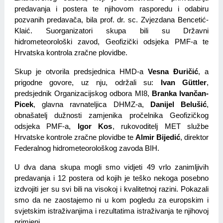
predavanja i postera te njihovom rasporedu i odabiru 
pozvanih predavača, bila prof. dr. sc. Zvjezdana Bencetić-
Klaić. Suorganizatori skupa bili su Državni 
hidrometeorološki zavod, Geofizički odsjeka PMF-a te 
Hrvatska kontrola zračne plovidbe.
Skup je otvorila predsjednica HMD-a 
Vesna Đuričić
, a 
prigodne govore, uz nju, održali su: 
Ivan Güttler
, 
predsjednik Organizacijskog odbora MI8, 
Branka Ivančan-
Picek
, glavna ravnateljica DHMZ-a, 
Danijel Belušić
, 
obnašatelj dužnosti zamjenika pročelnika Geofizičkog 
odsjeka PMF-a, 
Igor Kos
, rukovoditelj MET službe 
Hrvatske kontrole zračne plovidbe te 
Almir Bijedić
, direktor 
Federalnog hidrometeorološkog zavoda BIH.
U dva dana skupa mogli smo vidjeti 49 vrlo zanimljivih 
predavanja i 12 postera od kojih je teško nekoga posebno 
izdvojiti jer su svi bili na visokoj i kvalitetnoj razini. Pokazali 
smo da ne zaostajemo ni u kom pogledu za europskim i 
svjetskim istraživanjima i rezultatima istraživanja te njihovoj 
primjeni.