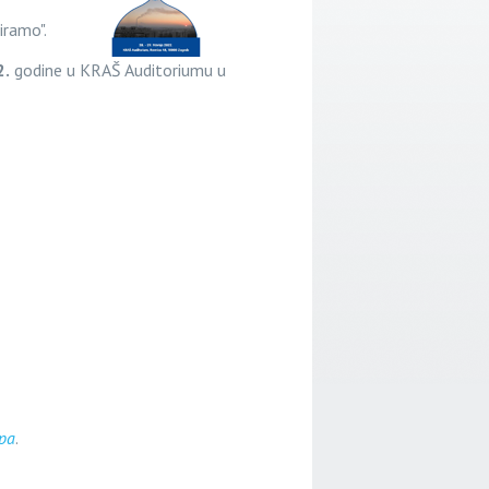
iramo".
2.
godine u KRAŠ Auditoriumu u
pa
.