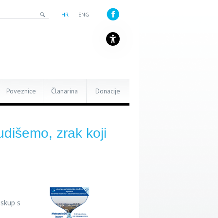
HR
ENG
Poveznice
Članarina
Donacije
 udišemo, zrak koji
skup s