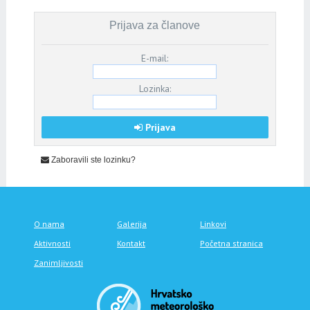
Prijava za članove
E-mail:
Lozinka:
Prijava
Zaboravili ste lozinku?
O nama
Galerija
Linkovi
Aktivnosti
Kontakt
Početna stranica
Zanimljivosti