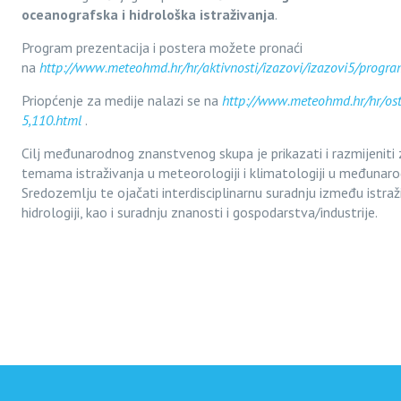
oceanografska i hidrološka istraživanja
.
Program prezentacija i postera možete pronaći
na
http://www.meteohmd.hr/hr/aktivnosti/izazovi/izazovi5/progra
Priopćenje za medije nalazi se na
http://www.meteohmd.hr/hr/osta
5,110.html
.
Cilj međunarodnog znanstvenog skupa je prikazati i razmijeniti
temama istraživanja u meteorologiji i klimatologiji u međunaro
Sredozemlju te ojačati interdisciplinarnu suradnju između istraži
hidrologiji, kao i suradnju znanosti i gospodarstva/industrije.