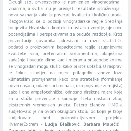
Okrugli stol prvenstveno je namijenjen vinogradarima i
vinarima, a svrha mu je prenijeti rezultate istraživanja i
nova saznanja kako bi povećali kvalitetu i količinu uroda.
Razgovaralo se o poziciji vinogradarske regije Središnja
bregovita Hrvatska u kontekstu ostatka zemlje, njezinim
potencijalima i perspektivama za buduće razdoblje. Kroz
prezentacije govornika adresirani su razni statistički
podatci o proizvodnim kapacitetima regije, stupnjevima
kvalitete vina, preferiranim sortimentima, obilježjima
sadašnje i buduće klime, kao i mjerama prilagodbe kojima
se vinogradari mogu služiti kako bi iste ublažili. U raspravi
je fokus stavljen na mjere prilagodbe vinove loze
klimatskim promjenama, kako one strateške (formiranje
novih nasada, odabir sortimenata, okrupnjivanje zemljišta)
tako i one ampelotehničke, odnosno direktne mjere koje
su u službi prevencije i sanacije šteta nastalih zbog
ekstremnih vremenskih uvjeta. Petero članova HMD-a
sudjelovalo je na ovom okruglom stolu, od kojih je troje
sudjelovalo pod pokroviteljstvom projekta
KvarnerExtrem -
Lucija Blašković
,
Barbara Malečić
i
Damjan Jelić
, a dvoje je sudjelovalo u okviru projekta