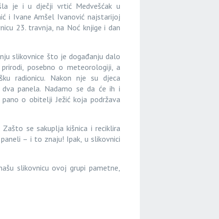
la je i u dječji vrtić Medvešćak u
ć i Ivane Amšel Ivanović najstarijoj
vnicu 23. travnja, na Noć knjige i dan
anju slikovnice što je događanju dalo
prirodi, posebno o meteorologiji, a
šku radionicu. Nakon nje su djeca
na dva panela. Nadamo se da će ih i
i pano o obitelji Ježić koja podržava
ašto se sakuplja kišnica i reciklira
aneli – i to znaju! Ipak, u slikovnici
našu slikovnicu ovoj grupi pametne,