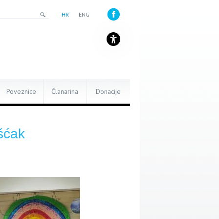
HR
ENG
Poveznice
Članarina
Donacije
šćak