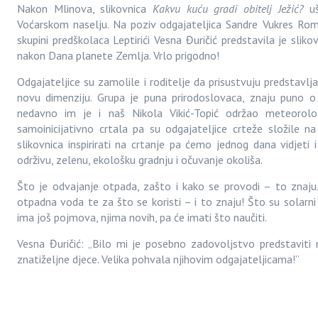
Nakon Mlinova, slikovnica
Kakvu kuću gradi obitelj Ježić?
uš
Voćarskom naselju. Na poziv odgajateljica Sandre Vukres Romi
skupini predškolaca Leptirići Vesna Đuričić predstavila je sliko
nakon Dana planete Zemlja. Vrlo prigodno!
Odgajateljice su zamolile i roditelje da prisustvuju predstavlj
novu dimenziju. Grupa je puna prirodoslovaca, znaju puno o 
nedavno im je i naš Nikola Vikić-Topić održao meteorolo
samoinicijativno crtala pa su odgajateljice crteže složile 
slikovnica inspirirati na crtanje pa ćemo jednog dana vidjeti 
održivu, zelenu, ekološku gradnju i očuvanje okoliša.
Što je odvajanje otpada, zašto i kako se provodi – to znaju. Z
otpadna voda te za što se koristi – i to znaju! Što su solarni p
ima još pojmova, njima novih, pa će imati što naučiti.
Vesna Đuričić:
„
Bilo mi je posebno zadovoljstvo predstaviti 
znatiželjne djece. Velika pohvala njihovim odgajateljicama!”