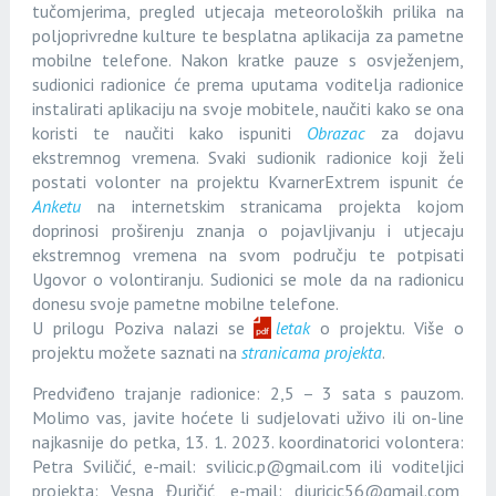
tučomjerima, pregled utjecaja meteoroloških prilika na
poljoprivredne kulture te besplatna aplikacija za pametne
mobilne telefone. Nakon kratke pauze s osvježenjem,
sudionici radionice će prema uputama voditelja radionice
instalirati aplikaciju na svoje mobitele, naučiti kako se ona
koristi te naučiti kako ispuniti
Obrazac
za dojavu
ekstremnog vremena. Svaki sudionik radionice koji želi
postati volonter na projektu KvarnerExtrem ispunit će
Anketu
na internetskim stranicama projekta kojom
doprinosi proširenju znanja o pojavljivanju i utjecaju
ekstremnog vremena na svom području te potpisati
Ugovor o volontiranju. Sudionici se mole da na radionicu
donesu svoje pametne mobilne telefone.
U prilogu Poziva nalazi se
letak
o projektu. Više o
projektu možete saznati na
stranicama projekta
.
Predviđeno trajanje radionice: 2,5 – 3 sata s pauzom.
Molimo vas, javite hoćete li sudjelovati uživo ili on-line
najkasnije do petka, 13. 1. 2023. koordinatorici volontera:
Petra Sviličić, e-mail: svilicic.p@gmail.com ili voditeljici
projekta: Vesna Đuričić, e-mail: djuricic56@gmail.com,