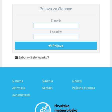
Prijava za članove
E-mail:
Lozinka:
Prijava
Zaboravili ste lozinku?
O nama
Galerija
Linkovi
Aktivnosti
Kontakt
Početna stranica
Zanimljivosti