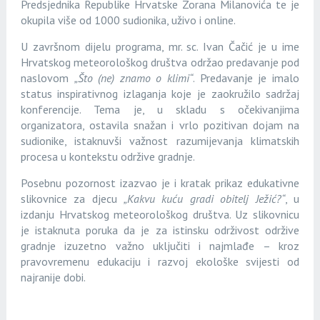
Predsjednika Republike Hrvatske Zorana Milanovića te je
okupila više od 1000 sudionika, uživo i online.
U završnom dijelu programa, mr. sc. Ivan Čačić je u ime
Hrvatskog meteorološkog društva održao predavanje pod
naslovom
„Što (ne) znamo o klimi“
. Predavanje je imalo
status inspirativnog izlaganja koje je zaokružilo sadržaj
konferencije. Tema je, u skladu s očekivanjima
organizatora, ostavila snažan i vrlo pozitivan dojam na
sudionike, istaknuvši važnost razumijevanja klimatskih
procesa u kontekstu održive gradnje.
Posebnu pozornost izazvao je i kratak prikaz edukativne
slikovnice za djecu
„Kakvu kuću gradi obitelj Ježić?“
, u
izdanju Hrvatskog meteorološkog društva. Uz slikovnicu
je istaknuta poruka da je za istinsku održivost održive
gradnje izuzetno važno uključiti i najmlađe – kroz
pravovremenu edukaciju i razvoj ekološke svijesti od
najranije dobi.