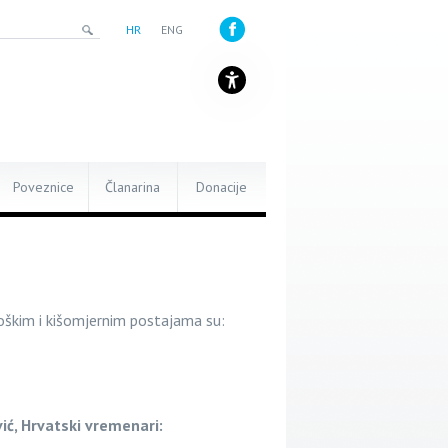
HR
ENG
Poveznice
Članarina
Donacije
oškim i kišomjernim postajama su:
vić, Hrvatski vremenari: