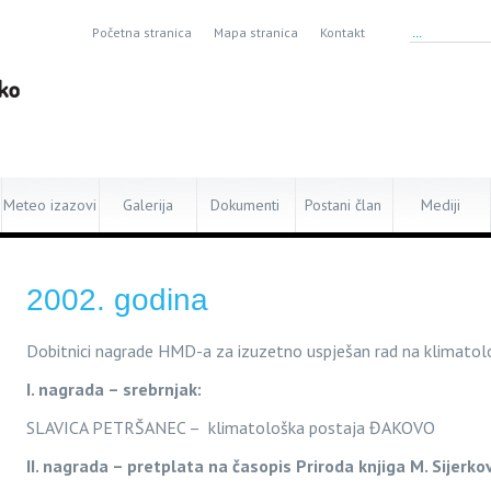
Početna stranica
Mapa stranica
Kontakt
Meteo izazovi
Galerija
Dokumenti
Postani član
Mediji
2002. godina
Dobitnici nagrade HM
D-a za
izuzetno uspješan rad na klimatol
I. nagrada – srebrnjak:
SLAVICA PETRŠANEC – klimatološka postaja ĐAKOVO
II. nagrada – pretplata na časopis Priroda knjiga M. Sijerko