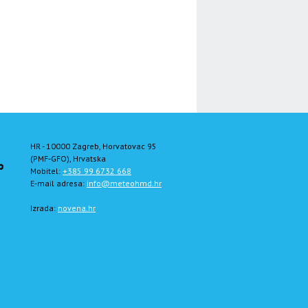
HR - 10000 Zagreb, Horvatovac 95
(PMF-GFO), Hrvatska
Mobitel:
+385 99 6732 668
E-mail adresa:
info@meteohmd.hr
Izrada:
novena.hr