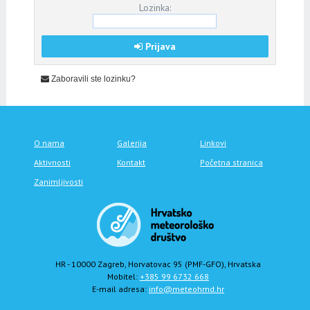
Lozinka:
Prijava
Zaboravili ste lozinku?
O nama
Galerija
Linkovi
Aktivnosti
Kontakt
Početna stranica
Zanimljivosti
HR - 10000 Zagreb, Horvatovac 95 (PMF-GFO), Hrvatska
Mobitel:
+385 99 6732 668
E-mail adresa:
info@meteohmd.hr