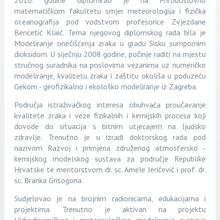
2010. godine diplomirao je na Prirodoslovno
matematičkom fakultetu smjer meteorologija i fizička
oceanografija pod vodstvom profesorice Zvjezdane
Bencetić Klaić. Tema njegovog diplomskog rada bila je
Modeliranje onečišćenja zraka u gradu Sisku sumpornim
dioksidom. U siječnju 2008 godine, počinje raditi na mjestu
stručnog suradnika na poslovima vezanima uz numeričko
modeliranje, kvalitetu zraka i zaštitu okoliša u poduzeću
Gekom - geofizikalno i ekološko modeliranje iz Zagreba.
Područja istraživačkog interesa obuhvaća proučavanje
kvalitete zraka i veze fizikalnih i kemijskih procesa koji
dovode do situacija s bitnim utjecajem na ljudsko
zdravlje. Trenutno je u izradi doktorskog rada pod
nazivom Razvoj i primjena združenog atmosfersko -
kemijskog modelskog sustava za područje Republike
Hrvatske te mentorstvom dr. sc. Amele Jeričević i prof. dr.
sc. Branka Grisogona.
Sudjelovao je na brojnim radionicama, edukacijama i
projektima. Trenutno je aktivan na projektu