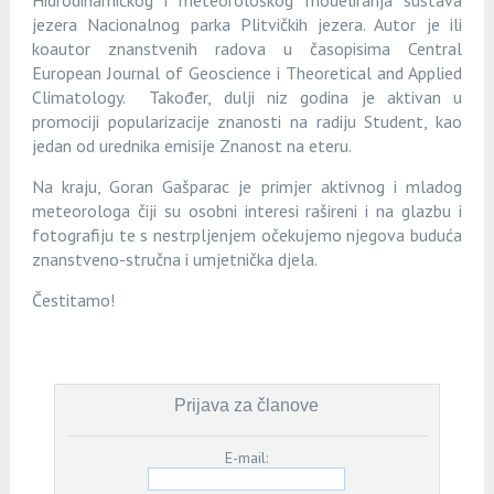
Hidrodinamičkog i meteorološkog modeliranja sustava
jezera Nacionalnog parka Plitvičkih jezera. Autor je ili
koautor znanstvenih radova u časopisima Central
European Journal of Geoscience i Theoretical and Applied
Climatology. Također, dulji niz godina je aktivan u
promociji popularizacije znanosti na radiju Student, kao
jedan od urednika emisije Znanost na eteru.
Na kraju, Goran Gašparac je primjer aktivnog i mladog
meteorologa čiji su osobni interesi rašireni i na glazbu i
fotografiju te s nestrpljenjem očekujemo njegova buduća
znanstveno-stručna i umjetnička djela.
Čestitamo!
Prijava za članove
E-mail: