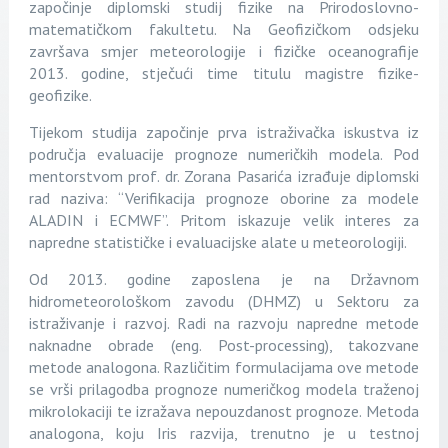
započinje diplomski studij fizike na Prirodoslovno-
matematičkom fakultetu. Na Geofizičkom odsjeku
završava smjer meteorologije i fizičke oceanografije
2013. godine, stječući time titulu magistre fizike-
geofizike.
Tijekom studija započinje prva istraživačka iskustva iz
područja evaluacije prognoze numeričkih modela. Pod
mentorstvom prof. dr. Zorana Pasarića izrađuje diplomski
rad naziva: “Verifikacija prognoze oborine za modele
ALADIN i ECMWF”. Pritom iskazuje velik interes za
napredne statističke i evaluacijske alate u meteorologiji.
Od 2013. godine zaposlena je na Državnom
hidrometeorološkom zavodu (DHMZ) u Sektoru za
istraživanje i razvoj. Radi na razvoju napredne metode
naknadne obrade (eng. Post-processing), takozvane
metode analogona. Različitim formulacijama ove metode
se vrši prilagodba prognoze numeričkog modela traženoj
mikrolokaciji te izražava nepouzdanost prognoze. Metoda
analogona, koju Iris razvija, trenutno je u testnoj