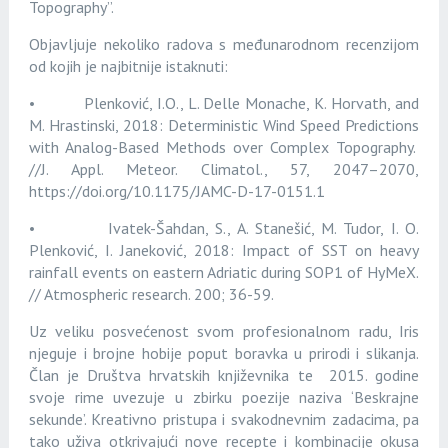
Topography”.
Objavljuje nekoliko radova s međunarodnom recenzijom
od kojih je najbitnije istaknuti:
• Plenković, I.O., L. Delle Monache, K. Horvath, and
M. Hrastinski, 2018: Deterministic Wind Speed Predictions
with Analog-Based Methods over Complex Topography.
//J. Appl. Meteor. Climatol., 57, 2047–2070,
https://doi.org/10.1175/JAMC-D-17-0151.1
• Ivatek-Šahdan, S., A. Stanešić, M. Tudor, I. O.
Plenković, I. Janeković, 2018: Impact of SST on heavy
rainfall events on eastern Adriatic during SOP1 of HyMeX.
// Atmospheric research. 200; 36-59.
Uz veliku posvećenost svom profesionalnom radu, Iris
njeguje i brojne hobije poput boravka u prirodi i slikanja.
Član je Društva hrvatskih književnika te 2015. godine
svoje rime uvezuje u zbirku poezije naziva ‘Beskrajne
sekunde’. Kreativno pristupa i svakodnevnim zadacima, pa
tako uživa otkrivajući nove recepte i kombinacije okusa