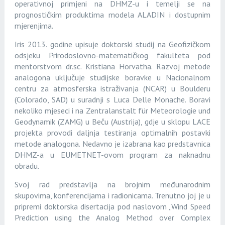
operativnoj primjeni na DHMZ-u i temelji se na
prognostičkim produktima modela ALADIN i dostupnim
mjerenjima.
Iris 2013. godine upisuje doktorski studij na Geofizičkom
odsjeku Prirodoslovno-matematičkog fakulteta pod
mentorstvom dr.sc. Kristiana Horvatha. Razvoj metode
analogona uključuje studijske boravke u Nacionalnom
centru za atmosferska istraživanja (NCAR) u Boulderu
(Colorado, SAD) u suradnji s Luca Delle Monache. Boravi
nekoliko mjeseci i na Zentralanstalt für Meteorologie und
Geodynamik (ZAMG) u Beču (Austrija), gdje u sklopu LACE
projekta provodi daljnja testiranja optimalnih postavki
metode analogona. Nedavno je izabrana kao predstavnica
DHMZ-a u EUMETNET-ovom program za naknadnu
obradu.
Svoj rad predstavlja na brojnim međunarodnim
skupovima, konferencijama i radionicama. Trenutno joj je u
pripremi doktorska disertacija pod naslovom „Wind Speed
Prediction using the Analog Method over Complex