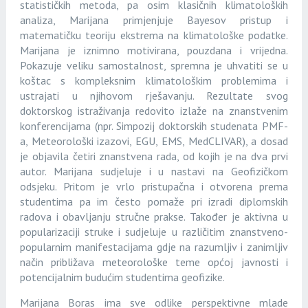
statističkih metoda, pa osim klasičnih klimatoloških
analiza, Marijana primjenjuje Bayesov pristup i
matematičku teoriju ekstrema na klimatološke podatke.
Marijana je iznimno motivirana, pouzdana i vrijedna.
Pokazuje veliku samostalnost, spremna je uhvatiti se u
koštac s kompleksnim klimatološkim problemima i
ustrajati u njihovom rješavanju. Rezultate svog
doktorskog istraživanja redovito izlaže na znanstvenim
konferencijama (npr. Simpozij doktorskih studenata PMF-
a, Meteorološki izazovi, EGU, EMS, MedCLIVAR), a dosad
je objavila četiri znanstvena rada, od kojih je na dva prvi
autor. Marijana sudjeluje i u nastavi na Geofizičkom
odsjeku. Pritom je vrlo pristupačna i otvorena prema
studentima pa im često pomaže pri izradi diplomskih
radova i obavljanju stručne prakse. Također je aktivna u
popularizaciji struke i sudjeluje u različitim znanstveno-
popularnim manifestacijama gdje na razumljiv i zanimljiv
način približava meteorološke teme općoj javnosti i
potencijalnim budućim studentima geofizike.
Marijana Boras ima sve odlike perspektivne mlade