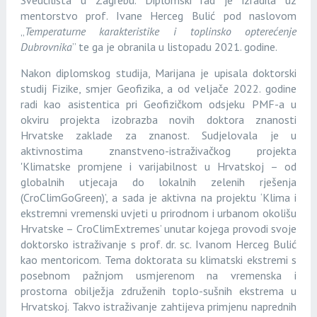
Sveučilišta u Zagrebu. Diplomski rad je izradila uz
mentorstvo prof. Ivane Herceg Bulić pod naslovom
„
Temperaturne karakteristike i toplinsko opterećenje
Dubrovnika
” te ga je obranila u listopadu 2021. godine.
Nakon diplomskog studija, Marijana je upisala doktorski
studij Fizike, smjer Geofizika, a od veljače 2022. godine
radi kao asistentica pri Geofizičkom odsjeku PMF-a u
okviru projekta izobrazba novih doktora znanosti
Hrvatske zaklade za znanost. Sudjelovala je u
aktivnostima znanstveno-istraživačkog projekta
'Klimatske promjene i varijabilnost u Hrvatskoj – od
globalnih utjecaja do lokalnih zelenih rješenja
(CroClimGoGreen)’, a sada je aktivna na projektu ‘Klima i
ekstremni vremenski uvjeti u prirodnom i urbanom okolišu
Hrvatske – CroClimExtremes’ unutar kojega provodi svoje
doktorsko istraživanje s prof. dr. sc. Ivanom Herceg Bulić
kao mentoricom. Tema doktorata su klimatski ekstremi s
posebnom pažnjom usmjerenom na vremenska i
prostorna obilježja združenih toplo-sušnih ekstrema u
Hrvatskoj. Takvo istraživanje zahtijeva primjenu naprednih