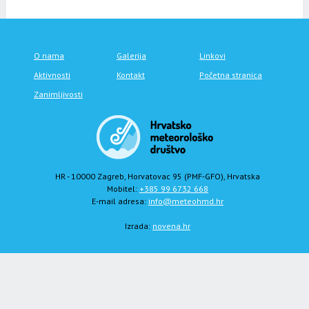
O nama
Galerija
Linkovi
Aktivnosti
Kontakt
Početna stranica
Zanimljivosti
HR - 10000 Zagreb, Horvatovac 95 (PMF-GFO), Hrvatska
Mobitel:
+385 99 6732 668
E-mail adresa:
info@meteohmd.hr
Izrada:
novena.hr