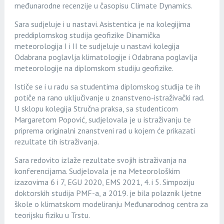
međunarodne recenzije u časopisu Climate Dynamics.
Sara sudjeluje i u nastavi. Asistentica je na kolegijima
preddiplomskog studija geofizike Dinamička
meteorologija I i II te sudjeluje u nastavi kolegija
Odabrana poglavlja klimatologije i Odabrana poglavlja
meteorologije na diplomskom studiju geofizike.
Ističe se i u radu sa studentima diplomskog studija te ih
potiče na rano uključivanje u znanstveno-istraživački rad.
U sklopu kolegija Stručna praksa, sa studenticom
Margaretom Popović, sudjelovala je u istraživanju te
priprema originalni znanstveni rad u kojem će prikazati
rezultate tih istraživanja.
Sara redovito izlaže rezultate svojih istraživanja na
konferencijama. Sudjelovala je na Meteorološkim
izazovima 6 i 7, EGU 2020, EMS 2021, 4. i 5. Simpoziju
doktorskih studija PMF-a, a 2019. je bila polaznik ljetne
škole o klimatskom modeliranju Međunarodnog centra za
teorijsku fiziku u Trstu.