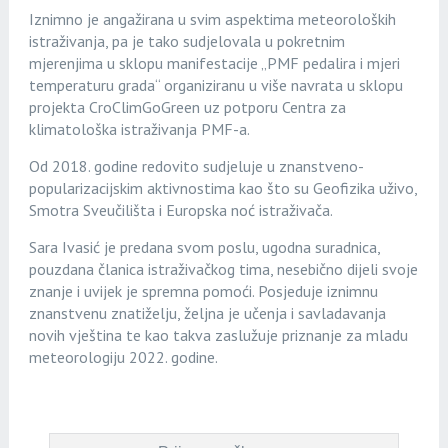
Iznimno je angažirana u svim aspektima meteoroloških
istraživanja, pa je tako sudjelovala u pokretnim
mjerenjima u sklopu manifestacije „PMF pedalira i mjeri
temperaturu grada“ organiziranu u više navrata u sklopu
projekta CroClimGoGreen uz potporu Centra za
klimatološka istraživanja PMF-a.
Od 2018. godine redovito sudjeluje u znanstveno-
popularizacijskim aktivnostima kao što su Geofizika uživo,
Smotra Sveučilišta i Europska noć istraživača.
Sara Ivasić je predana svom poslu, ugodna suradnica,
pouzdana članica istraživačkog tima, nesebično dijeli svoje
znanje i uvijek je spremna pomoći. Posjeduje iznimnu
znanstvenu znatiželju, željna je učenja i savladavanja
novih vještina te kao takva zaslužuje priznanje za mladu
meteorologiju 2022. godine.