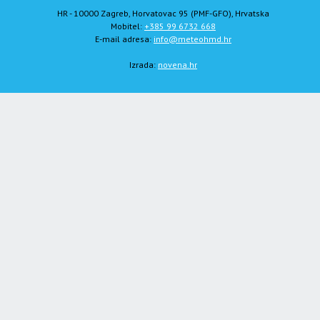
HR - 10000 Zagreb, Horvatovac 95 (PMF-GFO), Hrvatska
Mobitel:
+385 99 6732 668
E-mail adresa:
info@meteohmd.hr
Izrada:
novena.hr