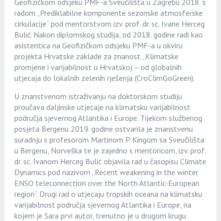
Geofizičkom odsjeku PMF-a Sveučilišta u Zagrebu 2018. s
radom „Prediklabilne komponente sezonske atmosferske
cirkulacije“ pod mentorstvom izv. prof. dr. sc. Ivane Herceg
Bulić. Nakon diplomskog studija, od 2018. godine radi kao
asistentica na Geofizičkom odsjeku PMF-a u okviru
projekta Hrvatske zaklade za znanost „Klimatske
promjene i varijabilnost u Hrvatskoj – od globalnih
utjecaja do lokalnih zelenih rješenja (CroClimGoGreen).
U znanstvenom istraživanju na doktorskom studiju
proučava daljinske utjecaje na klimatsku varijabilnost
područja sjevernog Atlantika i Europe. Tijekom službenog
posjeta Bergenu 2019. godine ostvarila je znanstvenu
suradnju s profesorom Martinom P. Kingom sa Sveučilišta
u Bergenu, Norveška te je zajedno s mentoricom, izv. prof.
dr. sc. Ivanom Herceg Bulić objavila rad u časopisu Climate
Dynamics pod nazivom „Recent weakening in the winter
ENSO teleconnection over the North Atlantic-European
region“. Drugi rad o utjecaju tropskih oceana na klimatsku
varijabilnost područja sjevernog Atlantika i Europe, na
kojem je Sara prvi autor, trenutno je u drugom krugu