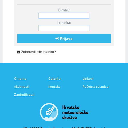
E-mail:
Lozinka:
Prijava
Zaboravili ste lozinku?
O nama
Galerija
Linkovi
Aktivnosti
Kontakt
Početna stranica
Zanimljivosti