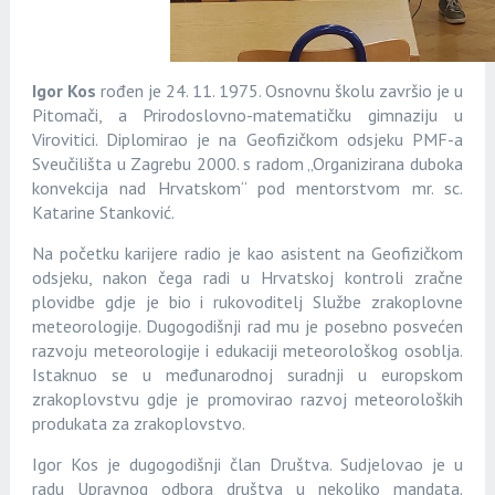
Igor Kos
rođen je 24. 11. 1975. Osnovnu školu završio je u
Pitomači, a Prirodoslovno-matematičku gimnaziju u
Virovitici. Diplomirao je na Geofizičkom odsjeku PMF-a
Sveučilišta u Zagrebu 2000. s radom „Organizirana duboka
konvekcija nad Hrvatskom“ pod mentorstvom mr. sc.
Katarine Stanković.
Na početku karijere radio je kao asistent na Geofizičkom
odsjeku, nakon čega radi u Hrvatskoj kontroli zračne
plovidbe gdje je bio i rukovoditelj Službe zrakoplovne
meteorologije. Dugogodišnji rad mu je posebno posvećen
razvoju meteorologije i edukaciji meteorološkog osoblja.
Istaknuo se u međunarodnoj suradnji u europskom
zrakoplovstvu gdje je promovirao razvoj meteoroloških
produkata za zrakoplovstvo.
Igor Kos je dugogodišnji član Društva. Sudjelovao je u
radu Upravnog odbora društva u nekoliko mandata.