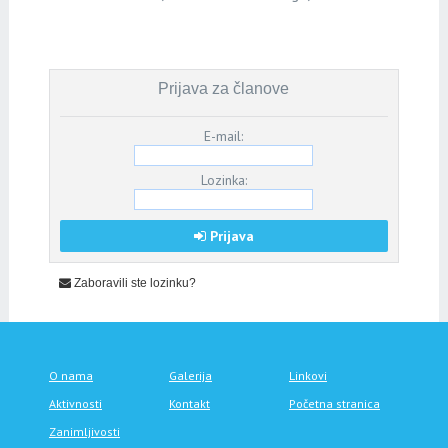
Prijava za članove
E-mail:
Lozinka:
Prijava
Zaboravili ste lozinku?
O nama
Galerija
Linkovi
Aktivnosti
Kontakt
Početna stranica
Zanimljivosti