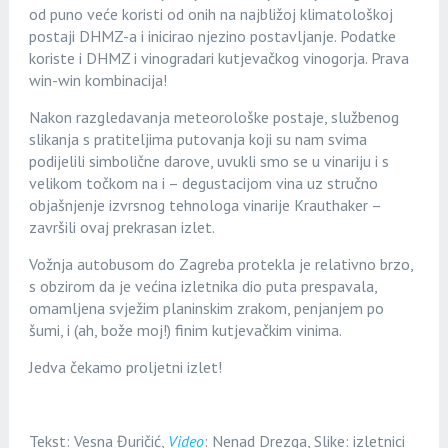
od puno veće koristi od onih na najbližoj klimatološkoj
postaji DHMZ-a i inicirao njezino postavljanje. Podatke
koriste i DHMZ i vinogradari kutjevačkog vinogorja. Prava
win-win kombinacija!
Nakon razgledavanja meteorološke postaje, službenog
slikanja s pratiteljima putovanja koji su nam svima
podijelili simbolične darove, uvukli smo se u vinariju i s
velikom točkom na i – degustacijom vina uz stručno
objašnjenje izvrsnog tehnologa vinarije Krauthaker –
završili ovaj prekrasan izlet.
Vožnja autobusom do Zagreba protekla je relativno brzo,
s obzirom da je većina izletnika dio puta prespavala,
omamljena svježim planinskim zrakom, penjanjem po
šumi, i (ah, bože moj!) finim kutjevačkim vinima.
Jedva čekamo proljetni izlet!
Tekst: Vesna Đuričić,
Video
: Nenad Drezga, Slike: izletnici