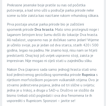
Prekrasne jesenske boje pratile su nas od početka
putovanja, a kad smo ušli u područje parka prirode neke
scene su bile zaista kao nacrtane rukom vrhunskog slikara.
Prva postaja unutar parka prirode bio je zaštićeni
spomenik prirode
Dva hrasta
. Malo smo protegnuli noge i
laganom šetnjom kroz šumu došli do lokacije Dva hrasta.
Ali nažalost, uspravno nas je dočekao samo jedan! Vrijeme
je učinilo svoje, pa je jedan od dva starca, starih 420 i 500
godina, legao na padinu. Ne znamo koji, nisu nam se htjeli
predstaviti. Onaj koji još uvijek uspravno stoji, zaista je
impresivan. Nije mogao ni cijeli stati u zajedničku sliku.
Nakon Dva (zapravo sada samo jednog) hrasta stali smo
kod jedinstvenog geološkog spomenika prirode
Rupnica
s
rijetkom morfološkom pojavom vulkanskih stijena. Ovo je
stvarno jedinstvena pojava, jedna od tri slične u svijetu;
jedna je u Irskoj, a druga u SAD-u. Društvo se složilo da
bismo trebali otići pogledati i ova dva fenomena te ih
usporediti s Rupnicom. Sponzori – javite se!