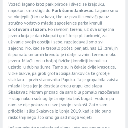
Vozeći lagano kroz park prirode i diveći se krajoliku,
napokon smo stigli do
Park šume Jankovac
. Lagano smo
se okrijepili (tko uz kavu, tko uz pivu ili sendvič) pa uz
stručno vodstvo mlade zaposlenice parka krenuli
Grofovom stazom
. Po ravnom terenu, uz dva umjetna
jezera koja je dao iskopati grof Josip pl. Janković, za
uživanje svojih gostiju i sebe, razgledavali smo svi
zajedno. No, kad se trebalo početi penjati, nas 12 „zrelijih“
ili pomalo umornih krenulo je i dalje ravnim terenom oko
jezera. Mlađi i oni u boljoj fizičkoj kondiciji krenuli su
uzbrdo, u dubinu šume. Tamo su ih čekale dvije krasotice,
vitke bukve, pa grob grofa Josipa Jankovića te groblje
staklara – prvih stanovnika Papuka. Ta je grupa bila zaista
mlada i brza jer je dostigla drugu grupu kod slapa
Skakavac
. Moram priznati da sam bila pomalo razočarana
– slap nakon sušnog ljeta nije bio baš bogat vodom pa
nam se nije pokazao u svoj svojoj raskoši. Zato sam
priložila i sliku Skakavca iz lipnja 2019. kad je bio puno
raskošniji nego što smo ga sad mogli vidjeti.
Još par minuta penjanja od slapa i eto nas ponovo na