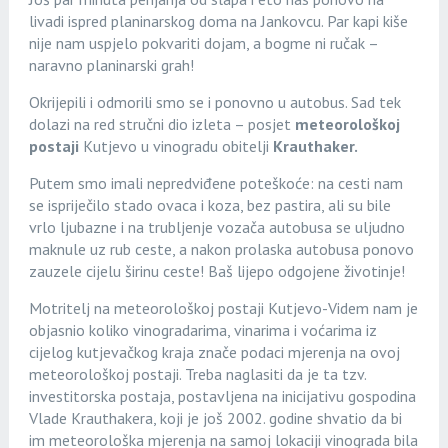
livadi ispred planinarskog doma na Jankovcu. Par kapi kiše
nije nam uspjelo pokvariti dojam, a bogme ni ručak –
naravno planinarski grah!
Okrijepili i odmorili smo se i ponovno u autobus. Sad tek
dolazi na red stručni dio izleta – posjet
meteorološkoj
postaji
Kutjevo u vinogradu obitelji
Krauthaker.
Putem smo imali nepredviđene poteškoće: na cesti nam
se ispriječilo stado ovaca i koza, bez pastira, ali su bile
vrlo ljubazne i na trubljenje vozača autobusa se uljudno
maknule uz rub ceste, a nakon prolaska autobusa ponovo
zauzele cijelu širinu ceste! Baš lijepo odgojene životinje!
Motritelj na meteorološkoj postaji Kutjevo-Videm nam je
objasnio koliko vinogradarima, vinarima i voćarima iz
cijelog kutjevačkog kraja znače podaci mjerenja na ovoj
meteorološkoj postaji. Treba naglasiti da je ta tzv.
investitorska postaja, postavljena na inicijativu gospodina
Vlade Krauthakera, koji je još 2002. godine shvatio da bi
im meteorološka mjerenja na samoj lokaciji vinograda bila