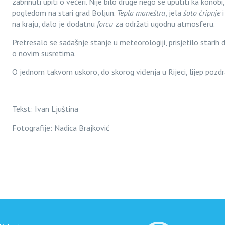
zabrinuti upiti o večeri. Nije bilo druge nego se uputiti ka konobi
pogledom na stari grad Boljun.
Tepla maneštra
, jela
šoto čripnje
i
na kraju, dalo je dodatnu
forcu
za održati ugodnu atmosferu.
Pretresalo se sadašnje stanje u meteorologiji, prisjetilo starih 
o novim susretima.
O jednom takvom uskoro, do skorog viđenja u Rijeci, lijep pozdra
Tekst: Ivan Ljuština
Fotografije: Nadica Brajković