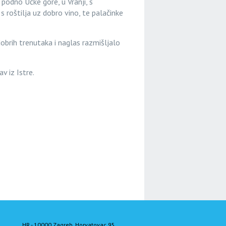
, podno Učke gore, u Vranji, s
 s roštilja uz dobro vino, te palačinke
dobrih trenutaka i naglas razmišljalo
v iz Istre.
HR - 10000 Zagreb, Horvatovac 95