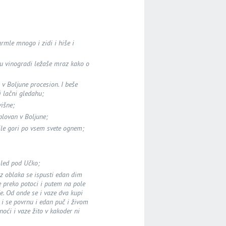
rmle mnogo i zidi i hiše i
. u vinogradi ležaše mraz kako o
 v Boljune procesion. I beše
i lačni gledahu;
višne;
plovan v Boljune;
ile gori po vsem svete ognem;
 led pod Učko;
Iz oblaka se ispusti edan dim
e preko potoci i putem na pole
de. Od onde se i vaze dva kupi
li i se povrnu i edan puč i živom
oći i vaze žito v kakoder ni