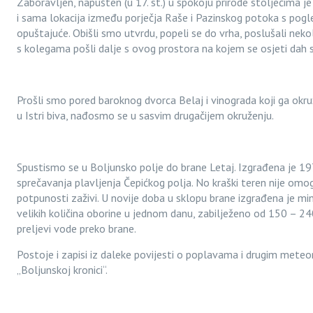
Zaboravljen, napušten (u 17. st.) u spokoju prirode stoljećima j
i sama lokacija između porječja Raše i Pazinskog potoka s pogl
opuštajuće. Obišli smo utvrdu, popeli se do vrha, poslušali nekol
s kolegama pošli dalje s ovog prostora na kojem se osjeti dah s
Prošli smo pored baroknog dvorca Belaj i vinograda koji ga okru
u Istri biva, nađosmo se u sasvim drugačijem okruženju.
Spustismo se u Boljunsko polje do brane Letaj. Izgrađena je 19
sprečavanja plavljenja Čepićkog polja. No kraški teren nije om
potpunosti zaživi. U novije doba u sklopu brane izgrađena je min
velikih količina oborine u jednom danu, zabilježeno od 150 – 240
preljevi vode preko brane.
Postoje i zapisi iz daleke povijesti o poplavama i drugim met
„Boljunskoj kronici“.