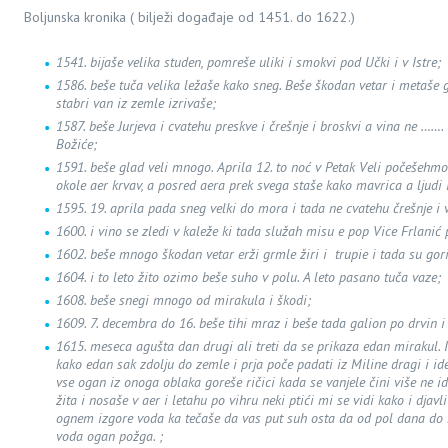
Boljunska kronika ( bilježi događaje od 1451. do 1622.)
1541. bijaše velika studen, pomreše uliki i smokvi pod Učki i v Istre;
1586. beše tuča velika ležaše kako sneg. Beše škodan vetar i metaše g
stabri van iz zemle izrivaše;
1587. beše Jurjeva i cvatehu preskve i črešnje i broskvi a vina ne ……
Božiće;
1591. beše glad veli mnogo. Aprila 12. to noć v Petak Veli počešehmo
okole aer krvav, a posred aera prek svega staše kako mavrica a ljudi 
1595. 19. aprila pada sneg velki do mora i tada ne cvatehu črešnje i 
1600. i vino se zledi v kaleže ki tada služah misu e pop Vice Frlanić 
1602. beše mnogo škodan vetar erži grmle žiri i trupie i tada su gor
1604. i to leto žito ozimo beše suho v polu. A leto pasano tuča vaze;
1608. beše snegi mnogo od mirakula i škodi;
1609. 7. decembra do 16. beše tihi mraz i beše tada galion po drvin i
1615. meseca agušta dan drugi ali treti da se prikaza edan mirakul. 
kako edan sak zdolju do zemle i prja poče padati iz Miline dragi i id
vse ogan iz onoga oblaka goreše ričici kada se vanjele čini više ne i
žita i nosaše v aer i letahu po vihru neki ptići mi se vidi kako i djav
ognem izgore voda ka tečaše da vas put suh osta da od pol dana do n
voda ogan požga. ;