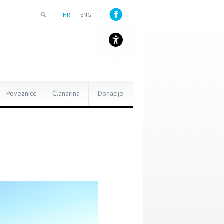
HR
ENG
Poveznice
Članarina
Donacije