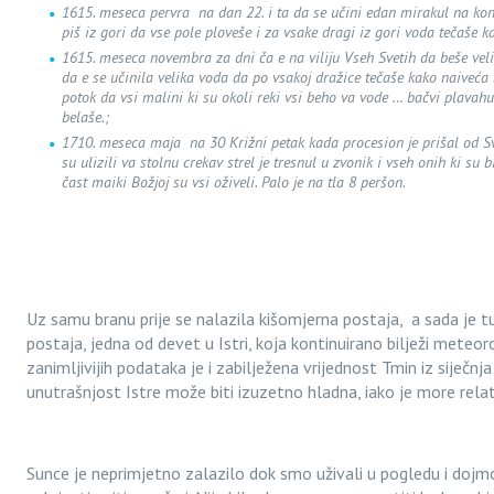
1615. meseca pervra na dan 22. i ta da se učini edan mirakul na kon
piš iz gori da vse pole ploveše i za vsake dragi iz gori voda tečaše 
1615. meseca novembra za dni ča e na viliju Vseh Svetih da beše vel
da e se učinila velika voda da po vsakoj dražice tečaše kako naiveća r
potok da vsi malini ki su okoli reki vsi beho va vode … bačvi plavah
belaše.;
1710. meseca maja na 30 Križni petak kada procesion je prišal od Sv
su ulizili va stolnu crekav strel je tresnul u zvonik i vseh onih ki su 
čast maiki Božjoj su vsi oživeli. Palo je na tla 8 peršon.
Uz samu branu prije se nalazila kišomjerna postaja, a sada je
postaja, jedna od devet u Istri, koja kontinuirano bilježi mete
zanimljivijih podataka je i zabilježena vrijednost Tmin iz siječnj
unutrašnjost Istre može biti izuzetno hladna, iako je more relat
Sunce je neprimjetno zalazilo dok smo uživali u pogledu i dojmo