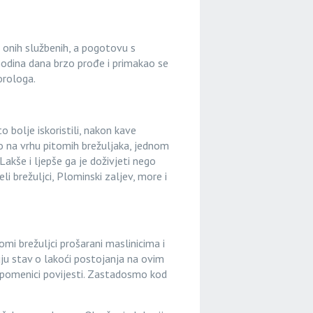
 onih službenih, a pogotovu s
Godina dana brzo prođe i primakao se
orologa.
o bolje iskoristili, nakon kave
o na vrhu pitomih brežuljaka, jednom
Lakše i ljepše ga je doživjeti nego
li brežuljci, Plominski zaljev, more i
i brežuljci prošarani maslinicima i
ju stav o lakoći postojanja na ovim
 spomenici povijesti. Zastadosmo kod