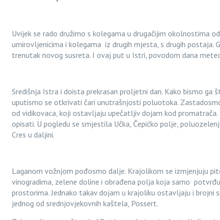
Uvijek se rado družimo s kolegama u drugačijim okolnostima od
umirovljenicima i kolegama iz drugih mjesta, s drugih postaja. 
trenutak novog susreta. I ovaj put u Istri, povodom dana mete
Središnja Istra i doista prekrasan proljetni dan. Kako bismo ga št
uputismo se otkrivati čari unutrašnjosti poluotoka. Zastadosm
od vidikovaca, koji ostavljaju upečatljiv dojam kod promatrača. 
opisati. U pogledu se smjestila Učka, Čepićko polje, poluozelenje
Cres u daljini.
Laganom vožnjom pođosmo dalje. Krajolikom se izmjenjuju pitom
vinogradima, zelene doline i obrađena polja koja samo potvrđu
prostorima. Jednako takav dojam u krajoliku ostavljaju i brojni
jednog od srednjovjekovnih kaštela, Possert.