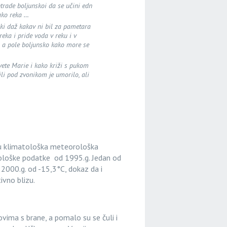
trade boljunskoi da se učini edn
kako reka …
iki daž kakav ni bil za pametara
eka i pride voda v reku i v
u a pole boljunsko kako more se
ete Marie i kako križi s pukom
bili pod zvonikom je umorilo, ali
 tu klimatološka meteorološka
orološke podatke od 1995.g. Jedan od
a 2000.g. od -15,3°C, dokaz da i
ivno blizu.
vima s brane, a pomalo su se čuli i