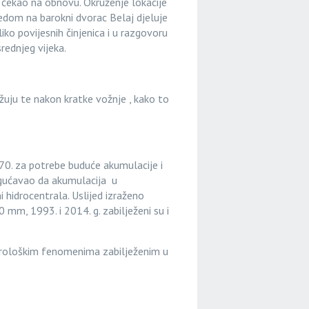
e čekao na obnovu. Okruženje lokacije
edom na barokni dvorac Belaj djeluje
iko povijesnih činjenica i u razgovoru
rednjeg vijeka.
žuju te nakon kratke vožnje , kako to
70. za potrebe buduće akumulacije i
ogućavao da akumulacija u
i hidrocentrala. Uslijed izraženo
 mm, 1993. i 2014. g. zabilježeni su i
eorološkim fenomenima zabilježenim u