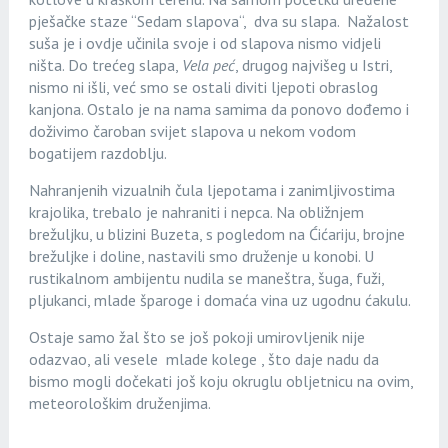
pješačke staze “Sedam slapova“, dva su slapa. Nažalost
suša je i ovdje učinila svoje i od slapova nismo vidjeli
ništa. Do trećeg slapa,
Vela peć
, drugog najvišeg u Istri,
nismo ni išli, već smo se ostali diviti ljepoti obraslog
kanjona. Ostalo je na nama samima da ponovo dođemo i
doživimo čaroban svijet slapova u nekom vodom
bogatijem razdoblju.
Nahranjenih vizualnih čula ljepotama i zanimljivostima
krajolika, trebalo je nahraniti i nepca. Na obližnjem
brežuljku, u blizini Buzeta, s pogledom na Ćićariju, brojne
brežuljke i doline, nastavili smo druženje u konobi. U
rustikalnom ambijentu nudila se maneštra, šuga, fuži,
pljukanci, mlade šparoge i domaća vina uz ugodnu ćakulu.
Ostaje samo žal što se još pokoji umirovljenik nije
odazvao, ali vesele mlade kolege , što daje nadu da
bismo mogli dočekati još koju okruglu obljetnicu na ovim,
meteorološkim druženjima.