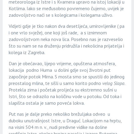
meteorologa iz Istre i s Kvarnera upravo na istoj lokaciji u
Kotlima. Iako se međusobno povremeno čujemo, uvijek je
zadovoljstvo naći se s kolegicama i kolegama uživo.
Vidjeti gdje je tko nakon dva desetljeća, umirovljenike ( pa
i one vrlo svježe), one koji još rade, a s iznimnom
zadovoljstvom neka nova lica. Posebno nas je razveselio
što su nam se na druženju pridružila i nekolicina prijatelja i
kolega iz Zagreba.
Dan je obećavao, lijepo vrijeme, opuštena atmosfera,
lokacija podno Huma u dolini gdje svoj životni put
započinje potok Mirna. S mosta smo se spustili do jedinog
preostalog mlina, te sišli u samo korito podno
velog Slapa
.
Protekla zima i početak proljeća su ekstremno sušni u
Istri, što se odrazilo na količinu vode u potoku. Od toka i
slapišta ostala je samo poveća lokva.
Put nas je dalje preko nekoliko brežuljaka odveo u
duboku unutrašnjost Istre, u Draguć. Lokacijom na hrptu,
na visini 504 m n. v., nudi predivne vidike na doline
središnje Istre, okolna brojna naselja i jezero Butoniga.