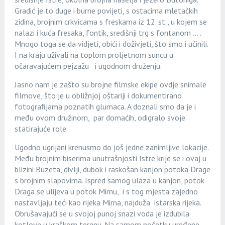
Gradić je to duge i burne povijeti, s ostacima mletačkih
zidina, brojnim crkvicama s freskama iz 12. st., u kojem se
nalazi i kuća fresaka, fontik, središnji trg s fontanom … .
Mnogo toga se da vidjeti, obići i doživjeti, što smo i učinili.
I na kraju uživali na toplom proljetnom suncu u
očaravajućem pejzažu i ugodnom druženju.
Jasno nam je zašto su brojne filmske ekipe ovdje snimale
filmove, što je u obližnjoj oštariji i dokumentirano
fotografijama poznatih glumaca. A doznali smo da je i
među ovom družinom, par domaćih, odigralo svoje
statirajuće role.
Ugodno ugrijani krenusmo do još jedne zanimljive lokacije.
Među brojnim biserima unutrašnjosti Istre krije se i ovaj u
blizini Buzeta, divlji, dubok i raskošan kanjon potoka Drage
s brojnim slapovima. Ispred samog ulaza u kanjon, potok
Draga se ulijeva u potok Mirnu, i s tog mjesta zajedno
nastavljaju teći kao rijeka Mirna, najduža istarska rijeka.
Obrušavajući se u svojoj punoj snazi voda je izdubila
kotlove u kraškom terenu. Na samom početku uređene