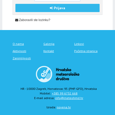
Prijava
Zaboravili ste lozinku?
O nama
Galerija
Linkovi
Aktivnosti
Kontakt
Početna stranica
Zanimljivosti
HR - 10000 Zagreb, Horvatovac 95 (PMF-GFO), Hrvatska
Mobitel:
+385 99 6732 668
E-mail adresa:
info@meteohmd.hr
Izrada:
novena.hr