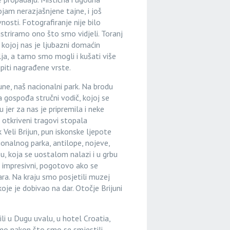
jam nerazjašnjene tajne, i još
osti. Fotografiranje nije bilo
striramo ono što smo vidjeli. Toranj
u kojoj nas je ljubazni domaćin
a, a tamo smo mogli i kušati više
upiti nagrađene vrste.
une, naš nacionalni park. Na brodu
 gospođa stručni vodič, kojoj se
er za nas je pripremila i neke
o otkriveni tragovi stopala
Veli Brijun, pun iskonske ljepote
cionalnog parka, antilope, nojeve,
zu, koja se uostalom nalazi i u grbu
lo impresivni, pogotovo ako se
ra. Na kraju smo posjetili muzej
koje je dobivao na dar. Otočje Brijuni
li u Dugu uvalu, u hotel Croatia,
 smo nakon što smo se smjestili,