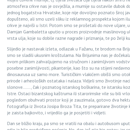
atmosfera crkve nas je osvježila, a mumije su ostavile dubok do
jednog bogatstva Hrvatske, koje nije dovoljno poznato široj javn
dopušteno, ali smo uzeli sliku iz reklamnog prospekta kojom ilu
crkve je najviši u Istri. Potom smo se prošetali do nove uljare, 
Damjan Gambaletta uputio u proces proizvodnje maslinovog ulj
vrsta ulja, koje su dobile razne nagrade i priznanja, te po želji k
Slijedio je nastavak izleta, odlazak u Fažanu, te brodom na Brij
smo se sladili ukusnim kroštulama. Na Brijunima nas je dočekala
ovom prilikom zahvaljujemo na stručnom i zanimljivom vodstvu j
posebne zanimljivosti, pikanterije, kao što su na stijeni nedavn
dinosaurusa uz samo more. Turističkim vlakićem obišli smo otok 
prirode i arheoloških ostataka i nalaza. Vidjeli smo životinje na
slonove......., čak i poznatog istarskog boškarina, te istarsku ko
Istre. Ostaci bizantskog kaštruma ili starorimske vile su bili vr
pogledom obuhvati prostor koji je zauzimala, gotovo dva hekta
fotografija iz života Josipa Broza Tita, te preparirane životinje 
je zaista bajkovito, i vrijedilo ga je posjetiti i vidjeti.
Dan se bližio kraju, pa smo se vratili na obalu i autobusom uputi
gdje je bilo predviđeno noćenje. No, dan još nije bio gotov, jer