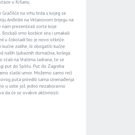
 staze u Kršanu.
e Gračišće na vrhu brda s kojeg se
riju Anđelini na Velanovom brijegu na
e nam prezentirali sorte koje
 Bockali smo kockice sira i umakali
ed u čokoladi bio je novo otkriće.
 kućne zalihe, ili obogatiti kućne
 od naših ljubaznih domaćina, kolega
mo stali na Vratima Jadrana, te se
 dugi put do Splitu. Put do Zagreba
samo slatki umor. Možemo samo reći
 ovog puta priredili sama iznenađenja
smo u sebe još jedno nezaboravno
ava da će se ovakve aktivnosti