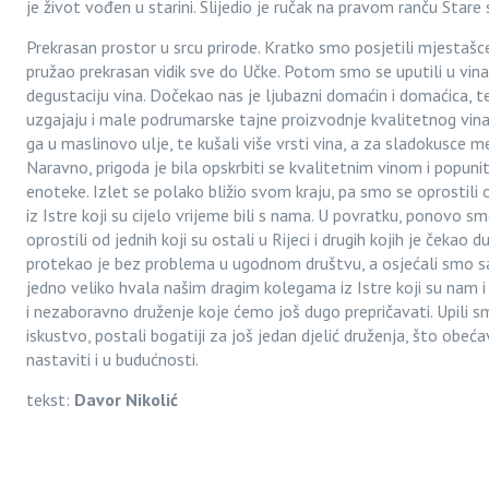
je život vođen u starini. Slijedio je ručak na pravom ranču Stare
Prekrasan prostor u srcu prirode. Kratko smo posjetili mjestašc
pružao prekrasan vidik sve do Učke. Potom smo se uputili u vina
degustaciju vina. Dočekao nas je ljubazni domaćin i domaćica, t
uzgajaju i male podrumarske tajne proizvodnje kvalitetnog vina.
ga u maslinovo ulje, te kušali više vrsti vina, a za sladokusce m
Naravno, prigoda je bila opskrbiti se kvalitetnim vinom i popuniti
enoteke. Izlet se polako bližio svom kraju, pa smo se oprostili
iz Istre koji su cijelo vrijeme bili s nama. U povratku, ponovo s
oprostili od jednih koji su ostali u Rijeci i drugih kojih je čekao
protekao je bez problema u ugodnom društvu, a osjećali smo 
jedno veliko hvala našim dragim kolegama iz Istre koji su nam i
i nezaboravno druženje koje ćemo još dugo prepričavati. Upili 
iskustvo, postali bogatiji za još jedan djelić druženja, što obeć
nastaviti i u budućnosti.
tekst:
Davor Nikolić