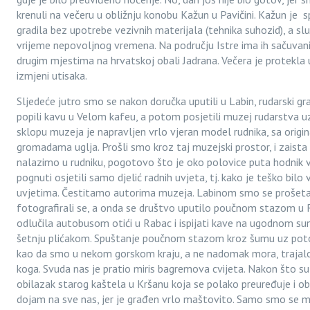
krenuli na večeru u obližnju konobu Kažun u Pavičini. Kažun je 
gradila bez upotrebe vezivnih materijala (tehnika suhozid), a slu
vrijeme nepovoljnog vremena. Na području Istre ima ih sačuvanih
drugim mjestima na hrvatskoj obali Jadrana. Večera je protekla 
izmjeni utisaka.
Sljedeće jutro smo se nakon doručka uputili u Labin, rudarski gr
popili kavu u Velom kafeu, a potom posjetili muzej rudarstva u
sklopu muzeja je napravljen vrlo vjeran model rudnika, sa origin
gromadama uglja. Prošli smo kroz taj muzejski prostor, i zaista
nalazimo u rudniku, pogotovo što je oko polovice puta hodnik 
pognuti osjetili samo djelić radnih uvjeta, tj. kako je teško bil
uvjetima. Čestitamo autorima muzeja. Labinom smo se prošetali
fotografirali se, a onda se društvo uputilo poučnom stazom u R
odlučila autobusom otići u Rabac i ispijati kave na ugodnom s
šetnju plićakom. Spuštanje poučnom stazom kroz šumu uz potočić
kao da smo u nekom gorskom kraju, a ne nadomak mora, trajalo 
koga. Svuda nas je pratio miris bagremova cvijeta. Nakon što su
obilazak starog kaštela u Kršanu koja se polako preuređuje i obn
dojam na sve nas, jer je građen vrlo maštovito. Samo smo se mog