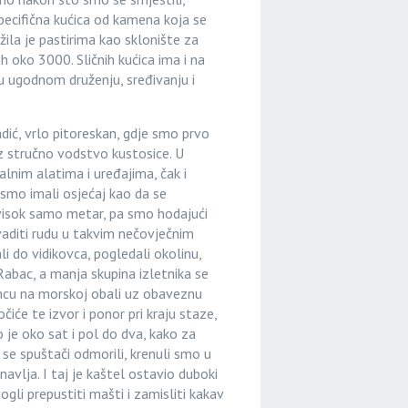
specifična kućica od kamena koja se
žila je pastirima kao sklonište za
 oko 3000. Sličnih kućica ima i na
u ugodnom druženju, sređivanju i
adić, vrlo pitoreskan, gdje smo prvo
z stručno vodstvo kustosice. U
alnim alatima i uređajima, čak i
 smo imali osjećaj kao da se
visok samo metar, pa smo hodajući
o vaditi rudu u takvim nečovječnim
 do vidikovca, pogledali okolinu,
abac, a manja skupina izletnika se
uncu na morskoj obali uz obaveznu
e te izvor i ponor pri kraju staze,
je oko sat i pol do dva, kako za
 se spuštači odmorili, krenuli smo u
avlja. I taj je kaštel ostavio duboki
li prepustiti mašti i zamisliti kakav