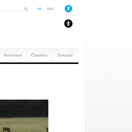
HR
ENG
Poveznice
Članarina
Donacije