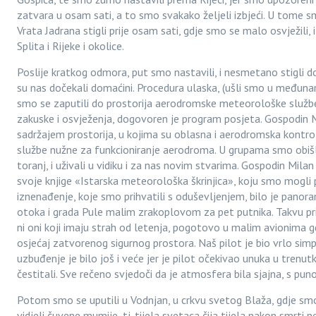
zatvara u osam sati, a to smo svakako željeli izbjeći. U tome s
Vrata Jadrana stigli prije osam sati, gdje smo se malo osvježili, i
Splita i Rijeke i okolice.
Poslije kratkog odmora, put smo nastavili, i nesmetano stigli do 
su nas dočekali domaćini. Procedura ulaska, (ušli smo u međunaro
smo se zaputili do prostorija aerodromske meteorološke služb
zakuske i osvježenja, dogovoren je program posjeta. Gospodin M
sadržajem prostorija, u kojima su oblasna i aerodromska kontro
službe nužne za funkcioniranje aerodroma. U grupama smo obišli 
toranj, i uživali u vidiku i za nas novim stvarima. Gospodin Milan
svoje knjige «Istarska meteorološka škrinjica», koju smo mogli p
iznenađenje, koje smo prihvatili s oduševljenjem, bilo je pano
otoka i grada Pule malim zrakoplovom za pet putnika. Takvu prili
ni oni koji imaju strah od letenja, pogotovo u malim avionima g
osjećaj zatvorenog sigurnog prostora. Naš pilot je bio vrlo simp
uzbuđenje je bilo još i veće jer je pilot očekivao unuka u trenu
čestitali. Sve rečeno svjedoči da je atmosfera bila sjajna, s puno 
Potom smo se uputili u Vodnjan, u crkvu svetog Blaža, gdje sm
vidjeli čuvene mumije, tj. tijela svetaca čija tijela nakon smrti 