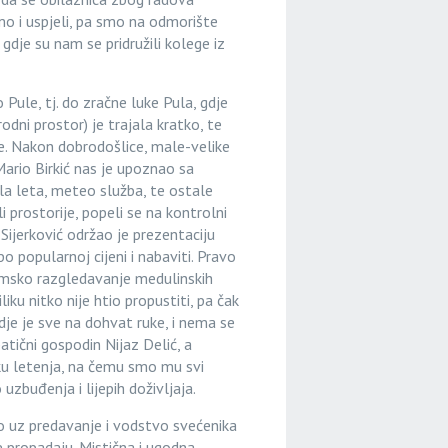
mo i uspjeli, pa smo na odmorište
 gdje su nam se pridružili kolege iz
Pule, tj. do zračne luke Pula, gdje
dni prostor) je trajala kratko, te
e. Nakon dobrodošlice, male-velike
ario Birkić nas je upoznao sa
la leta, meteo služba, te ostale
prostorije, popeli se na kontrolni
 Sijerković održao je prezentaciju
o popularnoj cijeni i nabaviti. Pravo
ramsko razgledavanje medulinskih
ku nitko nije htio propustiti, pa čak
dje je sve na dohvat ruke, i nema se
atični gospodin Nijaz Delić, a
tku letenja, na čemu smo mu svi
uzbuđenja i lijepih doživljaja.
o uz predavanje i vodstvo svećenika
ne propadaju. Mistična i ugodna