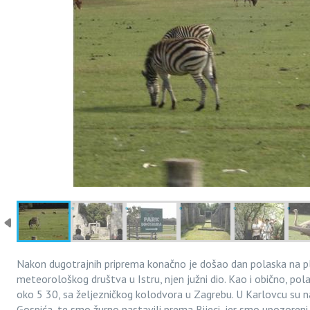
Nakon dugotrajnih priprema konačno je došao dan polaska na pl
meteorološkog društva u Istru, njen južni dio. Kao i obično, pola
oko 5 30, sa željezničkog kolodvora u Zagrebu. U Karlovcu su nam
Gospića, te smo žurno nastavili prema Rijeci, jer smo upozoreni