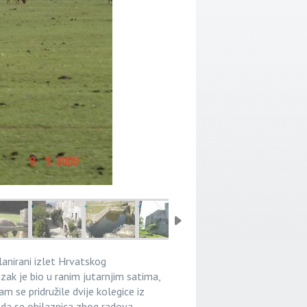
anirani izlet Hrvatskog
zak je bio u ranim jutarnjim satima,
 se pridružile dvije kolegice iz
 da se obilaznica zbog radova