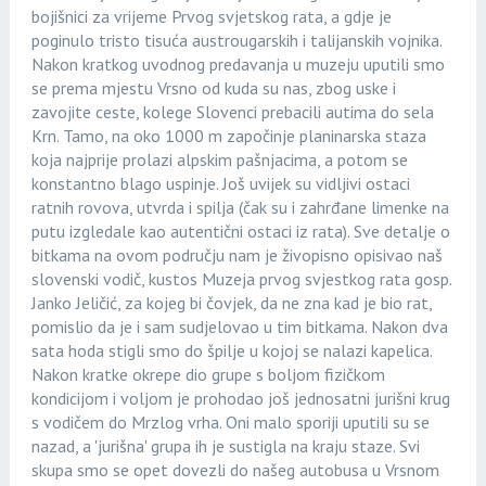
bojišnici za vrijeme Prvog svjetskog rata, a gdje je
poginulo tristo tisuća austrougarskih i talijanskih vojnika.
Nakon kratkog uvodnog predavanja u muzeju uputili smo
se prema mjestu Vrsno od kuda su nas, zbog uske i
zavojite ceste, kolege Slovenci prebacili autima do sela
Krn. Tamo, na oko 1000 m započinje planinarska staza
koja najprije prolazi alpskim pašnjacima, a potom se
konstantno blago uspinje. Još uvijek su vidljivi ostaci
ratnih rovova, utvrda i spilja (čak su i zahrđane limenke na
putu izgledale kao autentični ostaci iz rata). Sve detalje o
bitkama na ovom području nam je živopisno opisivao naš
slovenski vodič, kustos Muzeja prvog svjestkog rata gosp.
Janko Jeličić, za kojeg bi čovjek, da ne zna kad je bio rat,
pomislio da je i sam sudjelovao u tim bitkama. Nakon dva
sata hoda stigli smo do špilje u kojoj se nalazi kapelica.
Nakon kratke okrepe dio grupe s boljom fizičkom
kondicijom i voljom je prohodao još jednosatni jurišni krug
s vodičem do Mrzlog vrha. Oni malo sporiji uputili su se
nazad, a 'jurišna' grupa ih je sustigla na kraju staze. Svi
skupa smo se opet dovezli do našeg autobusa u Vrsnom