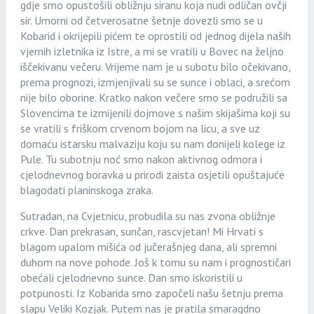
gdje smo opustošili obližnju siranu koja nudi odličan ovčji
sir. Umorni od četverosatne šetnje dovezli smo se u
Kobarid i okrijepili pićem te oprostili od jednog dijela naših
vjernih izletnika iz Istre, a mi se vratili u Bovec na željno
iščekivanu večeru. Vrijeme nam je u subotu bilo očekivano,
prema prognozi, izmjenjivali su se sunce i oblaci, a srećom
nije bilo oborine. Kratko nakon večere smo se podružili sa
Slovencima te izmijenili dojmove s našim skijašima koji su
se vratili s friškom crvenom bojom na licu, a sve uz
domaću istarsku malvaziju koju su nam donijeli kolege iz
Pule. Tu subotnju noć smo nakon aktivnog odmora i
cjelodnevnog boravka u prirodi zaista osjetili opuštajuće
blagodati planinskoga zraka.
Sutradan, na Cvjetnicu, probudila su nas zvona obližnje
crkve. Dan prekrasan, sunčan, rascvjetan! Mi Hrvati s
blagom upalom mišića od jučerašnjeg dana, ali spremni
duhom na nove pohode. Još k tomu su nam i prognostičari
obećali cjelodnevno sunce. Dan smo iskoristili u
potpunosti. Iz Kobarida smo započeli našu šetnju prema
slapu Veliki Kozjak. Putem nas je pratila smaragdno