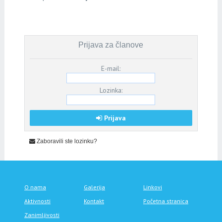
Prijava za članove
E-mail:
Lozinka:
Prijava
Zaboravili ste lozinku?
O nama
Galerija
Linkovi
Aktivnosti
Kontakt
Početna stranica
Zanimljivosti