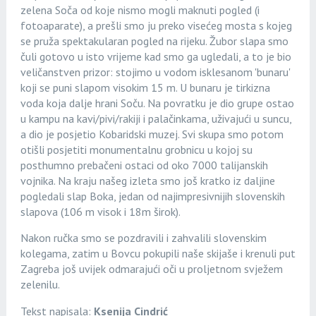
zelena Soča od koje nismo mogli maknuti pogled (i
fotoaparate), a prešli smo ju preko visećeg mosta s kojeg
se pruža spektakularan pogled na rijeku. Žubor slapa smo
čuli gotovo u isto vrijeme kad smo ga ugledali, a to je bio
veličanstven prizor: stojimo u vodom isklesanom 'bunaru'
koji se puni slapom visokim 15 m. U bunaru je tirkizna
voda koja dalje hrani Soču. Na povratku je dio grupe ostao
u kampu na kavi/pivi/rakiji i palačinkama, uživajući u suncu,
a dio je posjetio Kobaridski muzej. Svi skupa smo potom
otišli posjetiti monumentalnu grobnicu u kojoj su
posthumno prebačeni ostaci od oko 7000 talijanskih
vojnika. Na kraju našeg izleta smo još kratko iz daljine
pogledali slap Boka, jedan od najimpresivnijih slovenskih
slapova (106 m visok i 18m širok).
Nakon ručka smo se pozdravili i zahvalili slovenskim
kolegama, zatim u Bovcu pokupili naše skijaše i krenuli put
Zagreba još uvijek odmarajući oči u proljetnom svježem
zelenilu.
Tekst napisala:
Ksenija Cindrić