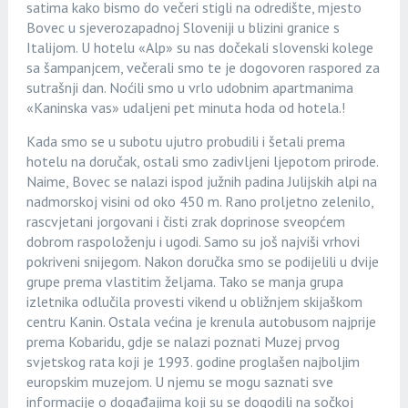
satima kako bismo do večeri stigli na odredište, mjesto
Bovec u sjeverozapadnoj Sloveniji u blizini granice s
Italijom. U hotelu «Alp» su nas dočekali slovenski kolege
sa šampanjcem, večerali smo te je dogovoren raspored za
sutrašnji dan. Noćili smo u vrlo udobnim apartmanima
«Kaninska vas» udaljeni pet minuta hoda od hotela.!
Kada smo se u subotu ujutro probudili i šetali prema
hotelu na doručak, ostali smo zadivljeni ljepotom prirode.
Naime, Bovec se nalazi ispod južnih padina Julijskih alpi na
nadmorskoj visini od oko 450 m. Rano proljetno zelenilo,
rascvjetani jorgovani i čisti zrak doprinose sveopćem
dobrom raspoloženju i ugodi. Samo su još najviši vrhovi
pokriveni snijegom. Nakon doručka smo se podijelili u dvije
grupe prema vlastitim željama. Tako se manja grupa
izletnika odlučila provesti vikend u obližnjem skijaškom
centru Kanin. Ostala većina je krenula autobusom najprije
prema Kobaridu, gdje se nalazi poznati Muzej prvog
svjetskog rata koji je 1993. godine proglašen najboljim
europskim muzejom. U njemu se mogu saznati sve
informacije o događajima koji su se dogodili na sočkoj