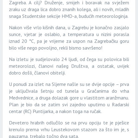
Zagreba. A cilj? Druženje, smijeh i boravak na svježem
zraku uz draga lica dobro znanih kolega, ali i novih, mladih
snaga Studentske sekcije HMD-a, budućih meteorologinja.
Nakon više vrlo kišnih dana, u Zagrebu je konačno zasjalo
sunce, vjetar je oslabio, a temperatura u nizini porasla
iznad 20 °C, pa je vrijeme za uspon na Zagrebačku goru
bilo više nego povoljno, rekli bismo savršeno!
Na izletu je sudjelovalo 24 ljudi, od čega su polovica bili
meteorolozi, članovi našeg Društva, a ostatak, uvijek
dobro došli, članovi obitelji.
U ponudi za izlet na Sljeme našle su se dvije opcije – prva
je uključivala šetnju od tunela u Gračanima do vrha
Medvednice, a druga dolazak gore u vlastitom aranžmanu.
Plan je bio da se zatim svi zajedno uputimo u Radarski
centar (RC) Puntijarka, a nakon toga na ručak.
Devetero hrabrih odlučilo se na prvu opciju te je pješice
krenulo prema vrhu Leustekovom stazom za što im je, s
pauzama, trebalo točno dva sata.