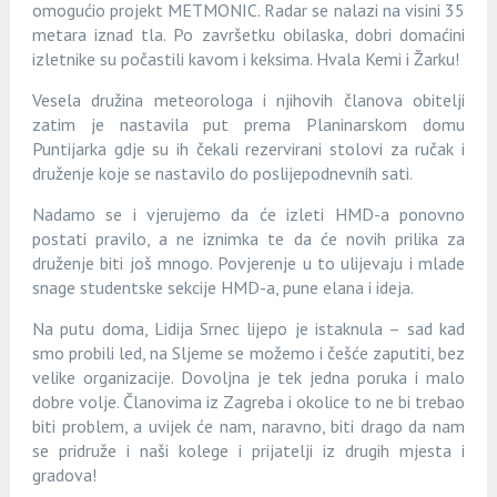
omogućio projekt METMONIC. Radar se nalazi na visini 35
metara iznad tla. Po završetku obilaska, dobri domaćini
izletnike su počastili kavom i keksima. Hvala Kemi i Žarku!
Vesela družina meteorologa i njihovih članova obitelji
zatim je nastavila put prema Planinarskom domu
Puntijarka gdje su ih čekali rezervirani stolovi za ručak i
druženje koje se nastavilo do poslijepodnevnih sati.
Nadamo se i vjerujemo da će izleti HMD-a ponovno
postati pravilo, a ne iznimka te da će novih prilika za
druženje biti još mnogo. Povjerenje u to ulijevaju i mlade
snage studentske sekcije HMD-a, pune elana i ideja.
Na putu doma, Lidija Srnec lijepo je istaknula – sad kad
smo probili led, na Sljeme se možemo i češće zaputiti, bez
velike organizacije. Dovoljna je tek jedna poruka i malo
dobre volje. Članovima iz Zagreba i okolice to ne bi trebao
biti problem, a uvijek će nam, naravno, biti drago da nam
se pridruže i naši kolege i prijatelji iz drugih mjesta i
gradova!