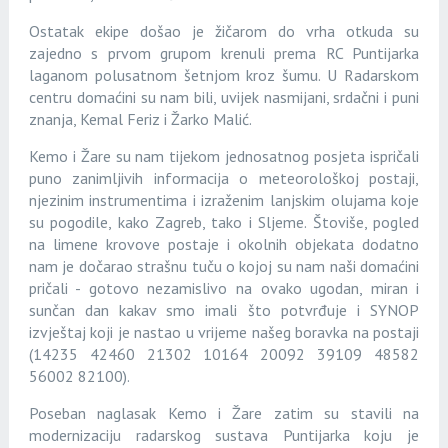
Ostatak ekipe došao je žičarom do vrha otkuda su
zajedno s prvom grupom krenuli prema RC Puntijarka
laganom polusatnom šetnjom kroz šumu. U Radarskom
centru domaćini su nam bili, uvijek nasmijani, srdačni i puni
znanja, Kemal Feriz i Žarko Malić.
Kemo i Žare su nam tijekom jednosatnog posjeta ispričali
puno zanimljivih informacija o meteorološkoj postaji,
njezinim instrumentima i izraženim lanjskim olujama koje
su pogodile, kako Zagreb, tako i Sljeme. Štoviše, pogled
na limene krovove postaje i okolnih objekata dodatno
nam je dočarao strašnu tuču o kojoj su nam naši domaćini
pričali - gotovo nezamislivo na ovako ugodan, miran i
sunčan dan kakav smo imali što potvrđuje i SYNOP
izvještaj koji je nastao u vrijeme našeg boravka na postaji
(14235 42460 21302 10164 20092 39109 48582
56002 82100).
Poseban naglasak Kemo i Žare zatim su stavili na
modernizaciju radarskog sustava Puntijarka koju je