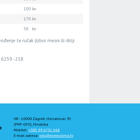
100 kn
170 kn
50 kn
enje te ručak (izbor mesni ili riblji
1 6259 -218.
HR - 10000 Zagreb, Horvatovac 95
(PMF-GFO), Hrvatska
Mobitel:
+385 99 6732 668
E-mail adresa:
info@meteohmd.hr