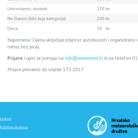
Umirovljenici, studenti
130 kn
Ne-članovi (bilo koja kategorija)
200 kn
Djeca
50 kn
Napomena: Cijena uključuje prijevoz autobusom i organizirano vođ
menu, bez pića).
Prijave
i upiti se primaju na
info@meteohmd.hr
ili na telefon 0
Prijave primamo do srijede 17.5.2017.
Linkovi
Početna stranica