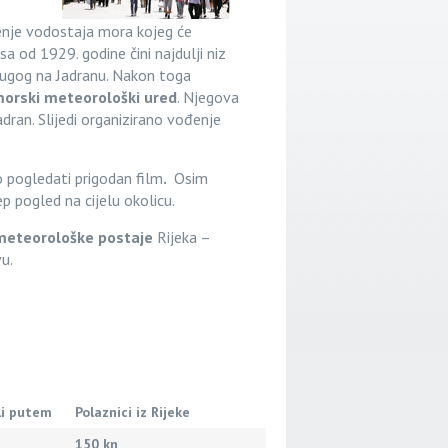
enje vodostaja mora kojeg će
sa od 1929. godine čini najdulji niz
ugog na Jadranu. Nakon toga
orski meteorološki ured
. Njegova
dran. Slijedi organizirano vođenje
 pogledati prigodan film
.
Osim
p pogled na cijelu okolicu.
meteorološke postaje
Rijeka –
u.
li putem
Polaznici iz Rijeke
150 kn