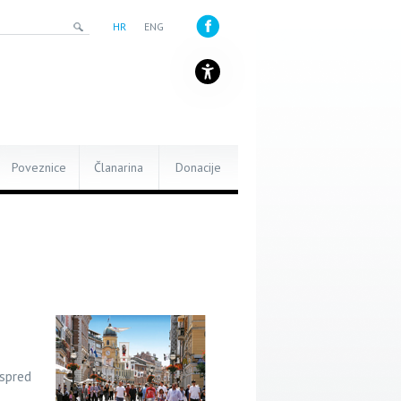
HR
ENG
Poveznice
Članarina
Donacije
ispred