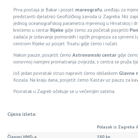
Prva postaja je Bakar i posjet
mareografu
, uređaju za mjer
predstaviti djelatnici Geofizičkog zavoda iz Zagreba. Niz zapi
jednog oceanografskog parametra mjerenog u Hrvatskoj i dr
krećemo u centar
Rijeke
gdje ćemo za početak posjetiti
Pom
zadaća je izdavanje pomorskih i općih prognoza za sjeverni Ja
centrom Rijeke uz posjet Trsatu gdje ćemo i ručati.
Nakon pauze, posjetit ćemo
Astronomski centar
gdje ćemo
osnovnoj namjeni promatranja zvijezda, s centra se pruža lije
Još jedan povratak struci napravit ćemo obilaskom
Glavne 
Kozala. Na kraju dana, posjetit ćemo Kastav uz pauzu za kav
Povratak u Zagreb očekuje se u večernjim satima.
Cijena izleta:
Polazak iz Zagreba i
Članovi HMD-a
180 kn