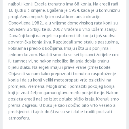
najbolji konji. Ergela trenutno ima 68 konja. Na ergeli radi
10 ljudi u 3 smjene. Ugašena je 1954. kada je u komuniznu
proglašena nepoželjnim ostatkom aristrokracije.
Obnovljena 1982., a u vrijeme domovinskog rata konji su
odvedeni u Srbiju te su 2007. vraćeni u vrlo lošem stanju.
Današnji konji na ergeli su potomci tih konja i još su dva
povratnička konja živa. Razgledali smo staju s pastusima,
kobilama i predio s kočijama. Imaju i štalu s ponijima i
jednom kozom. Naučili smo da se svi lipicanci ždrijebe crni
ili tamnosivi, no nakon nekoliko linjanja dobiju trajnu
bijelu dlaku. Na ergeli imaju i prave vrane (crne) kobile.
Objasnili su nam kako prepoznati trenutno raspoloženje
konja i da su konji veliki meteoropati vrlo osjetljivi na
promjenu vremena. Mogli smo i pomaziti pokojeg konja
koji je znatiželjno gurnuo glavu među posjetitelje. Nakon
posjeta ergeli naš se izlet polako bližio kraju. Krenuli smo
prema Zagrebu. U busu je kao i obično bilo vrlo veselo a
predsjednik i tajnik društva su se i dalje trudili podizati
atmosferu.