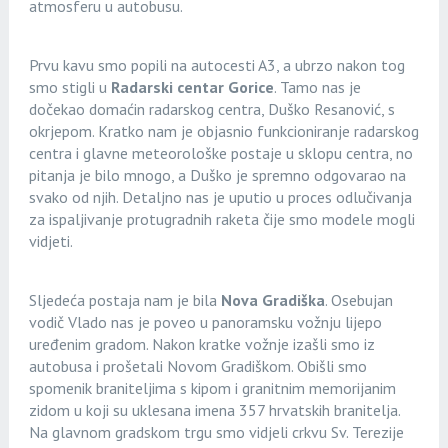
atmosferu u autobusu.
Prvu kavu smo popili na autocesti A3, a ubrzo nakon tog
smo stigli u
Radarski centar Gorice
. Tamo nas je
dočekao domaćin radarskog centra, Duško Resanović, s
okrjepom. Kratko nam je objasnio funkcioniranje radarskog
centra i glavne meteorološke postaje u sklopu centra, no
pitanja je bilo mnogo, a Duško je spremno odgovarao na
svako od njih. Detaljno nas je uputio u proces odlučivanja
za ispaljivanje protugradnih raketa čije smo modele mogli
vidjeti.
Sljedeća postaja nam je bila
Nova Gradiška
. Osebujan
vodič Vlado nas je poveo u panoramsku vožnju lijepo
uređenim gradom. Nakon kratke vožnje izašli smo iz
autobusa i prošetali Novom Gradiškom. Obišli smo
spomenik braniteljima s kipom i granitnim memorijanim
zidom u koji su uklesana imena 357 hrvatskih branitelja.
Na glavnom gradskom trgu smo vidjeli crkvu Sv. Terezije