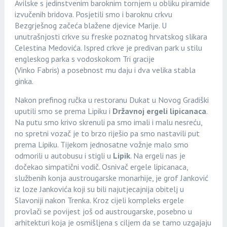
Avilske s jedinstvenim baroknim tornjem u obliku piramide
izvučenih bridova. Posjetili smo i baroknu crkvu
Bezgrješnog začeća blažene djevice Marije. U
unutrašnjosti crkve su freske poznatog hrvatskog slikara
Celestina Medovića. Ispred crkve je predivan park u stilu
engleskog parka s vodoskokom Tri gracije
(Vinko Fabris) a posebnost mu daju i dva velika stabla
ginka.
Nakon prefinog ručka u restoranu Dukat u Novog Gradiški
uputili smo se prema Lipiku i
Državnoj ergeli lipicanaca
.
Na putu smo krivo skrenuli pa smo imali i malu nesreću,
no spretni vozač je to brzo riješio pa smo nastavili put
prema Lipiku. Tijekom jednosatne vožnje malo smo
odmorili u autobusu i stigli u
Lipik
. Na ergeli nas je
dočekao simpatični vodič. Osnivač ergele lipicanaca,
službenih konja austrougarske monarhije, je grof Janković
iz loze Jankovića koji su bili najutjecajnija obitelj u
Slavoniji nakon Trenka. Kroz cijeli kompleks ergele
provlači se povijest još od austrougarske, posebno u
arhitekturi koja je osmišljena s ciljem da se tamo uzgajaju