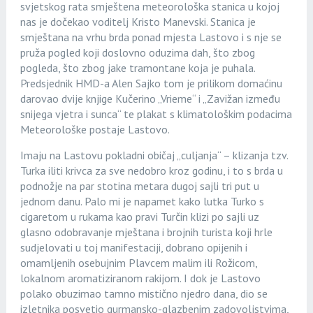
svjetskog rata smještena meteorološka stanica u kojoj
nas je dočekao voditelj Kristo Manevski. Stanica je
smještana na vrhu brda ponad mjesta Lastovo i s nje se
pruža pogled koji doslovno oduzima dah, što zbog
pogleda, što zbog jake tramontane koja je puhala.
Predsjednik HMD-a Alen Sajko tom je prilikom domaćinu
darovao dvije knjige Kučerino „Vrieme“ i „Zavižan između
snijega vjetra i sunca“ te plakat s klimatološkim podacima
Meteorološke postaje Lastovo.
Imaju na Lastovu pokladni običaj „culjanja“ – klizanja tzv.
Turka iliti krivca za sve nedobro kroz godinu, i to s brda u
podnožje na par stotina metara dugoj sajli tri put u
jednom danu. Palo mi je napamet kako lutka Turko s
cigaretom u rukama kao pravi Turčin klizi po sajli uz
glasno odobravanje mještana i brojnih turista koji hrle
sudjelovati u toj manifestaciji, dobrano opijenih i
omamljenih osebujnim Plavcem malim ili Rožicom,
lokalnom aromatiziranom rakijom. I dok je Lastovo
polako obuzimao tamno mistično njedro dana, dio se
izletnika posvetio gurmansko-glazbenim zadovoljstvima,