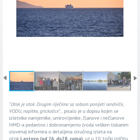
"
Otok je otok. Drugim riječima sa sobom ponijeti sendviče,
VODU, napitke, grickalice
"... pisalo je u dopisu kojim se
izletnike namjernike, umirovljenike, članove i nečlanove
HMD-a pedantno i dobronamjerno (voda velikim tiskanim
slovima) informira o detaljima stručnog izleta na
otok
Lastovo (od 26. do28. rujna)
, uz u 10. točki izričitu