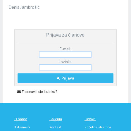
Denis Jambrošić
Prijava za članove
E-mail:
Lozinka:
Prijava
Zaboravili ste lozinku?
O nama
Galerija
Linkovi
Aktivnosti
Kontakt
Početna stranica