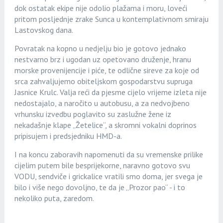
dok ostatak ekipe nije odolio plažama i moru, loveći
pritom posljednje zrake Sunca u kontemplativnom smiraju
Lastovskog dana.
Povratak na kopno u nedjelju bio je gotovo jednako
nestvarno brz i ugodan uz opetovano druženje, hranu
morske provenijencije i piće, te odlične sireve za koje od
srca zahvaljujemo obiteljskom gospodarstvu supruga
Jasnice Krulc. Valja reći da pjesme cijelo vrijeme izleta nije
nedostajalo, a naročito u autobusu, a za nedvojbeno
vrhunsku izvedbu poglavito su zaslužne žene iz
nekadašnje klape „Žetelice“, a skromni vokalni doprinos
pripisujem i predsjedniku HMD-a.
I na koncu zaboravih napomenuti da su vremenske prilike
cijelim putem bile besprijekorne, naravno gotovo svu
VODU, sendviče i grickalice vratili smo doma, jer svega je
bilo i više nego dovoljno, te da je „Prozor pao“ - i to
nekoliko puta, zaredom.