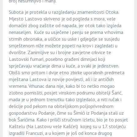
broj nesumnjivo i manji.
Subota je protekla u razgledanju znamenitosti Otoka.
Mjesto Lastovo skriveno je od pogleda s mora, vele
domaćini zbog zaštite od napada, jer otok tako izgleda
nenaseljen. Kuće su usječene i penju se prema vrhovima
strmih obronaka, a uličice su uske i gdjegdje se susjedu
smještenom niže možete popeti na krov i zagledati u
dvorište. Zanimljive su i brojne zavjetne crkvice te
Lastovski fumari, posebno građeni dimnjaci koji
sprječavaju vraćanje dima u kuće, a svaki je jedinstven.
Obišli smo pritom i dvije etno zbirke uporabnih predmeta
mještana Lastova iz novije povijesti, ali i iz antičkih
vremena. Vrhunac dana nije, kako bi to netko mogao
zlobno pomisliti, posjet vinskom podrumu obitelji Šarić,
mada je u jednom trenutku tako izgledalo, a niti ručak i
delicije pod pekom na obiteljskom poljoprivrednom
gospodarstvu Podanje, čime su Šimići iz Podanja stali uz
bok Šarićima. Kako i priliči stručnom izletu, bio je to posjet
Kaštelu (Na Lastovu vele Kašćel) kojeg su u 17. stoljeću
izgradili Francuzi, a u kojem je još od konca drugog