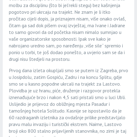
molbu za disciplinu (što bi jel’rekli stegu) bez kašnjenja
pogotovo pri ukrcaju na trajekt. Ne znam je li itko
pročitao cijeli dopis, ja priznajem nisam, više onako ovlaš,
čitam ga sad dok pišem ovaj izvještaj, ma Ivane i Jadrane
to samo govori da od početka nisam nimalo sumnjao u
vaše organizatorske sposobnosti. Ipak sve kako je
nabrojano uredno sam, po naređenju „više sile“ spremio i
ponio u torbi, te još dodao ponešto, a uvjerio sam se da i
drugi nisu štedjeli na prostoru.
Prvog dana izleta okupljali smo se putem iz Zagreba, prvo
u Josipdolu, zatim Gospiću, Zadru i na koncu Splitu, gdje
smo se u kasno popodne ukrcali na trajekt za Lastovo.
Plovidba je uz hranu, piće, druženje i razgovor protekla
iznenađujuće brzo i nakon 4,5 sati pristali smo u luci Ubli.
Uslijedio je prijevoz do obližnjeg mjesta Pasadur i
tamošnjeg hotela Solitudo. Kasnije se ispostavilo da je
60 razdraganih izletnika za ovdašnje prilike predstavljalo
pravu malu invaziju i turistički ekstrem. Naime, Lastovo
broji oko 800 stalno prijavljenih stanovnika, no zimi je taj