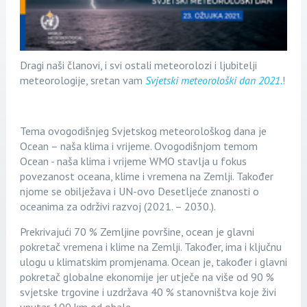
Dragi naši članovi, i svi ostali meteorolozi i ljubitelji
meteorologije, sretan vam
Svjetski meteorološki dan 2021.
!
Tema ovogodišnjeg Svjetskog meteorološkog dana je
Ocean – naša klima i vrijeme. Ovogodišnjom temom
Ocean - naša klima i vrijeme WMO stavlja u fokus
povezanost oceana, klime i vremena na Zemlji. Također
njome se obilježava i UN-ovo Desetljeće znanosti o
oceanima za održivi razvoj (2021. – 2030.).
Prekrivajući 70 % Zemljine površine, ocean je glavni
pokretač vremena i klime na Zemlji. Također, ima i ključnu
ulogu u klimatskim promjenama. Ocean je, također i glavni
pokretač globalne ekonomije jer utječe na više od 90 %
svjetske trgovine i uzdržava 40 % stanovništva koje živi