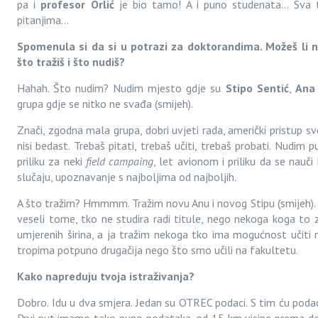
pa i
profesor Orlić
je bio tamo! A i puno studenata… Sva ta
pitanjima…
Spomenula si da si u potrazi za doktorandima. Možeš li 
što tražiš i što nudiš?
Hahah. Što nudim? Nudim mjesto gdje su
Stipo Sentić
,
Ana 
grupa gdje se nitko ne svađa (smijeh).
Znači, zgodna mala grupa, dobri uvjeti rada, američki pristup s
nisi bedast. Trebaš pitati, trebaš učiti, trebaš probati. Nudim p
priliku za neki
field campaing
, let avionom i priliku da se nauč
slučaju, upoznavanje s najboljima od najboljih.
A što tražim? Hmmmm. Tražim novu Anu i novog Stipu (smijeh). T
veseli tome, tko ne studira radi titule, nego nekoga koga to
umjerenih širina, a ja tražim nekoga tko ima mogućnost učiti
tropima potpuno drugačija nego što smo učili na fakultetu.
Kako napreduju tvoja istraživanja?
Dobro. Idu u dva smjera. Jedan su OTREC podaci. S tim ću podacim