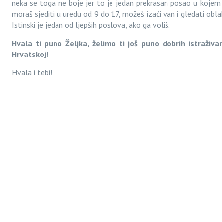
neka se toga ne boje jer to je jedan prekrasan posao u kojem n
moraš sjediti u uredu od 9 do 17, možeš izaći van i gledati oblake
Istinski je jedan od ljepših poslova, ako ga voliš.
Hvala ti puno Željka, želimo ti još puno dobrih istraživan
Hrvatskoj
!
Hvala i tebi!