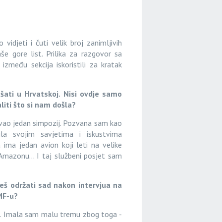
vidjeti i čuti velik broj zanimljivih
še gore list. Prilika za razgovor sa
među sekcija iskoristili za kratak
lušati u Hrvatskoj. Nisi ovdje samo
iti što si nam došla?
vao jedan simpozij. Pozvana sam kao
la svojim savjetima i iskustvima
 ima jedan avion koji leti na velike
u Amazonu… I taj službeni posjet sam
eš održati sad nakon intervjua na
MF-u?
la. Imala sam malu tremu zbog toga -