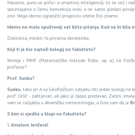
Naravno, puno se priča i o umjetnoj inteligenciji, to se već i rad
spoznajama o čemu konvekcija ovisi, a ne samo gledati povijes
ono. Nego idemo ograničiti prognozu onime što znamo.
Idemo na malo opušteniji set blitz-pitanja. Kad ne bi bila 
Doktorica, mislim. Ili privatna detektivka.
Koji ti je bio najteži kolegij na fakultetu?
Kemija i MMF (Matematičke metode fizike, op. a.) na Fizi
profesor?
Prof. Sunko?
Sunko
, tako je! A na Geofizičkom odsjeku niti jedan kolegij ne b
prof. Orlić - zahtjevan, ali jako je lijepo predavao. Zatim, ima
sam se zaljubila u dinamičku meteorologiju, a čula sam da je
B
S kim si sjedila u klupi na fakultetu?
S
Amelom Jeričević
.