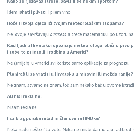
Kako se rješavaš stresa, baviš li se nekim sportom?
Idem jahati i plivati. I pijem vino.
Hoće li tvoja djeca ići tvojim meteorološkim stopama?
Ne, dvoje završavaju
business
, a treće matematiku, po uzoru n
Kad ljudi u Hrvatskoj upoznaju meteorologa, obično prvo pita
i tebe to prijatelji i rodbina u Americi?
Ne (smijeh), u Americi svi koriste samo aplikacije za prognozu.
Planiraš li se vratiti u Hrvatsku u mirovini ili možda ranije?
Ne znam, stvarno ne znam. Još sam nekako baš u ovome istraži
Ali nisi rekla ne.
Nisam rekla ne.
I za kraj, poruka mladim članovima HMD-a?
Neka nađu nešto što vole. Neka ne misle da moraju raditi od 9 