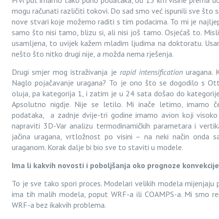
Prvi put imamo tako puno podataka, od 15 km visine prema dolj
mogu računati različiti tokovi. Do sad smo već ispunili sve što
nove stvari koje možemo raditi s tim podacima. To mi je najljep
samo što nisi tamo, blizu si, ali nisi još tamo. Osjećaš to. Mislim
usamljena, to uvijek kažem mladim ljudima na doktoratu. Usa
nešto što nitko drugi nije, a možda nema rješenja.
Drugi smjer mog istraživanja je
rapid intensification
uragana. 
Naglo pojačavanje uragana? To je ono što se dogodilo s Ott
oluja, pa kategorija 1, i zatim je u 24 sata došao do kategorije 
Apsolutno nigdje. Nije se letilo. Mi inače letimo, imamo čet
podataka, a zadnje dvije-tri godine imamo avion koji visok
napraviti 3D-Var analizu termodinamičkih parametara i vertik
jačina uragana, vrtložnost po visini – na neki način onda 
uraganom. Korak dalje bi bio sve to staviti u modele.
Ima li kakvih novosti i poboljšanja oko prognoze konvekcij
To je sve tako spori proces. Modelari velikih modela mijenjaju 
ima tih malih modela, poput WRF-a ili COAMPS-a. Mi smo re
WRF-a bez ikakvih problema.