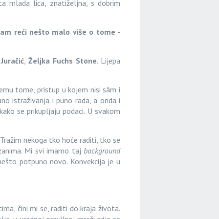
 mlada lica, znatiželjna, s dobrim
nam reći nešto malo više o tome -
Juračić
,
Željka Fuchs Stone
. Lijepa
vemu tome, pristup u kojem nisi sâm i
uno istraživanja i puno rada, a onda i
i kako se prikupljaju podaci. U svakom
ražim nekoga tko hoće raditi, tko se
 zanima. Mi svi imamo taj
background
 nešto potpuno novo. Konvekcija je u
a, čini mi se, raditi do kraja života.