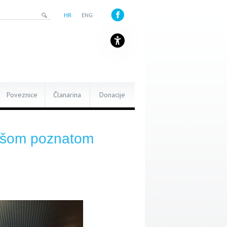
HR
ENG
Poveznice
Članarina
Donacije
 našom poznatom