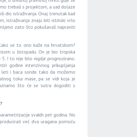
e, u urednoj pravilnoj mreži gdje se
 smo trebali s projektom, a sad dolaze
ši dio istraživanja. Onaj trenutak kad
, istraživanja znaju biti istinski vrlo
mljeno zato što pokušavaš napraviti
Kako se to ono kaže na hrvatskom?
isom u listopadu. On je bio tropska
5. I to nije bilo nigdje prognozirano.
iri godine intenzivnog prikupljanja
o leti i baca sonde tako da možemo
alnog toka mase, pa se vidi koja je
saznamo što će se sutra dogoditi s
e?
parametrizacije svakih pet godina. No
producirali već dva uragana pomoću