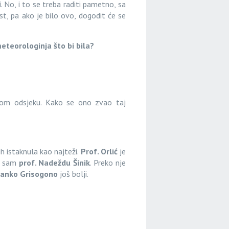
i. No, i to se treba raditi pametno, sa
t, pa ako je bilo ovo, dogodit će se
meteorologinja što bi bila?
čkom odsjeku. Kako se ono zvao taj
ih istaknula kao najteži.
Prof. Orlić
je
la sam
prof. Nadeždu Šinik
. Preko nje
ranko Grisogono
još bolji.