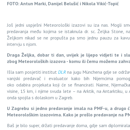
FOTO: Antun Marki, Danijel Belušić i Nikola Vikić-Topić
Još jedni uspješni Meteorološki izazovi su iza nas. Mogli smo 
predavanja među kojima se istaknula dr. sc. Željka Stone, na
Željkom nikad se ne propušta pa smo jednu pauzu za kavu iz
intervju s njom.
Draga Željka, dobar ti dan, uvijek je lijepo vidjeti te i s
zbog Meteoroloških izazova - komu ili čemu možemo zahval
Išla sam posjetiti institut
DLR
na jugu Münchena gdje se održa
vanjski predavač i evaluator kako bih Nijemcima pomog
oko odabira projekata koji će se financirati. Naime, Njemačka
visine, 15 km, i njime svuda lete – na Arktik, na Antarktiku, 
onda spojila s dolaskom u Zagreb.
U Zagrebu si jedno predavanje
imala
na PMF-u, a drugo ć
Meteorološkim izazovima. Kako je prošlo predavanje na P
Baš je bilo super, držati predavanje doma, gdje sam diplomira