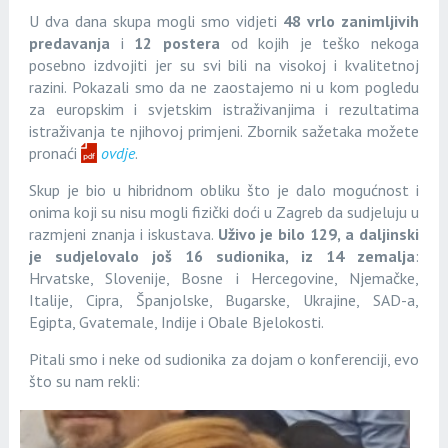
U dva dana skupa mogli smo vidjeti
48 vrlo zanimljivih
predavanja
i
12 postera
od kojih je teško nekoga
posebno izdvojiti jer su svi bili na visokoj i kvalitetnoj
razini. Pokazali smo da ne zaostajemo ni u kom pogledu
za europskim i svjetskim istraživanjima i rezultatima
istraživanja te njihovoj primjeni. Zbornik sažetaka možete
pronaći
ovdje
.
Skup je bio u hibridnom obliku što je dalo mogućnost i
onima koji su nisu mogli fizički doći u Zagreb da sudjeluju u
razmjeni znanja i iskustava.
Uživo je bilo 129, a daljinski
je sudjelovalo još 16 sudionika, iz 14 zemalja
:
Hrvatske, Slovenije, Bosne i Hercegovine, Njemačke,
Italije, Cipra, Španjolske, Bugarske, Ukrajine, SAD-a,
Egipta, Gvatemale, Indije i Obale Bjelokosti.
Pitali smo i neke od sudionika za dojam o konferenciji, evo
što su nam rekli: