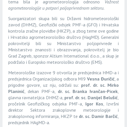
tema bila je agrometeorologija odnosno
Važnost
agrometeorologije u potpori poljoprivrednom sektoru.
Suorganizatori skupa bili su Državni hidrometeorološki
zavod (DHMZ), Geofizički odsjek PMF-a (GFO) i Hrvatska
kontrola zračne plovidbe (HKZP), a zbog teme ove godine
i Hrvatsko agrometeorološko društvo (HagMD). Generalni
pokrovitelji bili su Ministarstvo poljoprivrede i
Ministarstvo znanosti i obrazovanja, pokrovitelj je bio
Grad Zagreb, sponzor Altium International d.o.o., a skup je
podržalo i Europsko meteorološko društvo (EMS).
Meteorološke izazove 9 otvorila
je
predsjednica HMD-a i
predsjednica Organizacijskog odbora MI9
Vesna Đuričić
, a
prigodne govore, uz nju, održali su:
prof. dr. sc. Mirko
Planinić
, dekan PMF-a,
dr. sc. Branka Ivančan-Picek
,
glavna ravnateljica DHMZ-a,
prof. dr. sc. Danijel Belušić
,
pročelnik Geofizičkog odsjeka PMF-a,
Igor Kos
, Izvršni
direktor Sektora zrakoplovne meteorologije i
zrakoplovnog informiranja, HKZP te
dr. sc.
Damir Barčić
,
predsjednik HAgMD-a.