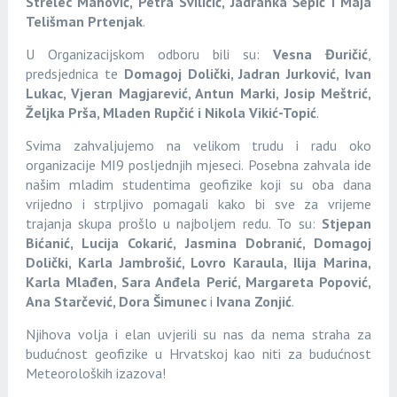
Strelec Mahović, Petra Sviličić, Jadranka Šepić i Maja
Telišman Prtenjak
.
U Organizacijskom odboru bili su:
Vesna Đuričić
,
predsjednica te
Domagoj Dolički, Jadran Jurković, Ivan
Lukac, Vjeran Magjarević, Antun Marki, Josip Meštrić,
Željka Prša, Mladen Rupčić i Nikola Vikić-Topić
.
Svima zahvaljujemo na velikom trudu i radu oko
organizacije MI9 posljednjih mjeseci. Posebna zahvala ide
našim mladim studentima geofizike koji su oba dana
vrijedno i strpljivo pomagali kako bi sve za vrijeme
trajanja skupa prošlo u najboljem redu. To su:
Stjepan
Bićanić, Lucija Cokarić, Jasmina Dobranić, Domagoj
Dolički, Karla Jambrošić, Lovro Karaula, Ilija Marina,
Karla Mlađen, Sara Anđela Perić, Margareta Popović,
Ana Starčević, Dora Šimunec
i
Ivana Zonjić
.
Njihova volja i elan uvjerili su nas da nema straha za
budućnost geofizike u Hrvatskoj kao niti za budućnost
Meteoroloških izazova!