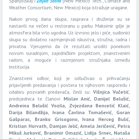
Španjolska) i
Željka Stone
(New Mexico Tech., Climate and
Weather Consortium, New Mexico) koja istražuje uragane.
Nakon prvog dana skupa, rasprava i druženje su se
nastavili na večeri u restoranu u parku Maksimir gdje je
atmosfera bila vrlo ugodna. Uz izvrsno jelo i piće, sudionici
skupa su dodatno razmjenjivali iskustva, stručna, radna i
privatna. Vjerujemo da će rezultati uroditi ponekom
novom suradnjom, zajedničkim projektom, znanstvenim
radom, a moguće i razmjenom stručnjaka između
institucija.
Znanstveni odbor, koji je odlučivao o prihvaćanju
prijavljenih predavanja i postera te njihovom rasporedu i
odabiru pozvanih predavača, činili su:
Višnjica Vučetić
,
predsjednica te članovi
Mislav Anić, Danijel Belušić,
Andreina Belušić Vozila, Zvjezdana Bencetić Klaić,
Darija Bilandžija, Ivana Čavlina Tomašević, Goran
Gašparac, Branko Grisogono, Ivana Herceg Bulić,
Kristian Horvath, Damjan Jelić, Amela Jeričević, Petra
Mikuš Jurković, Branimir Omazić, Lidija Srnec, Nataša