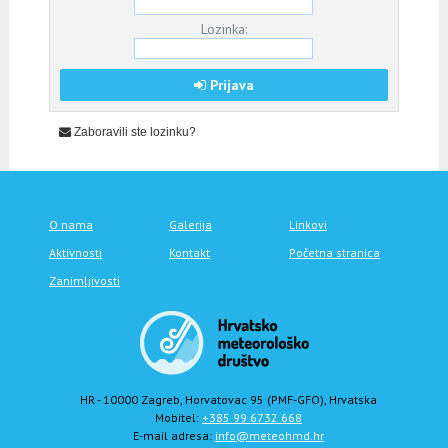
Lozinka:
Prijava
Zaboravili ste lozinku?
O nama
Galerija
Linkovi
Aktivnosti
Kontakt
Početna stranica
Zanimljivosti
HR - 10000 Zagreb, Horvatovac 95 (PMF-GFO), Hrvatska
Mobitel:
+385 99 6732 668
E-mail adresa:
info@meteohmd.hr