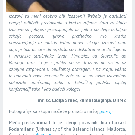
Izazovi su meni osobno bili izazovni! Trebalo je odslušati
pregršt odličnih predavanja u kratko vrijeme. Zato za iduće
Izazove savjetujem preraspodjelu uz jednu do dvije ozbiljne
sekcije postera, njhovo prethodno vrlo kratko
predstavljanje te možda jednu panel sekciju. Izazovi nam
daju priliku da se vidimo, slušamo i diskutiramo te da čujemo
i v
rhunske stručnjake izvan Hrvatske, od Slovenije do
Madagaskara. Tu je i prilika da se družimo na večeri uz
ozbiljne razgovore u opuštenoj atmosferi. I na kraju, važno
je upoznati nove generacije koje su se na ovim Izazovima
pokazale odličnima, kako u tehničkoj podršci cijeloj
konferenciji tako i kao budući kolege!
mr. sc. Lidija Srnec, klimatologinja, DHMZ
Fotografije sa skupa možete pronaći u našoj
galeriji
.
Među predavačima bilo je i dvoje pozvanih:
Joan Cuxart
Rodamilans
(University of the Balearic Islands, Mallorca,