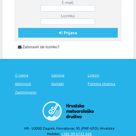
E-mail:
Lozinka:
Prijava
Zaboravili ste lozinku?
O nama
Galerija
Linkovi
Aktivnosti
Kontakt
Početna stranica
Zanimljivosti
HR - 10000 Zagreb, Horvatovac 95 (PMF-GFO), Hrvatska
Mobitel:
+385 99 6732 668