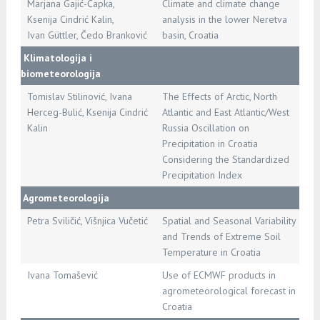
Marjana Gajić-Čapka,
Climate and climate change
Ksenija Cindrić Kalin,
analysis in the lower Neretva
Ivan Güttler, Čedo Branković
basin, Croatia
Klimatologija i
biometeorologija
Tomislav Stilinović, Ivana
The Effects of Arctic, North
Herceg-Bulić, Ksenija Cindrić
Atlantic and East Atlantic/West
Kalin
Russia Oscillation on
Precipitation in Croatia
Considering the Standardized
Precipitation Index
Agrometeorologija
Petra Sviličić, Višnjica Vučetić
Spatial and Seasonal Variability
and Trends of Extreme Soil
Temperature in Croatia
Ivana Tomašević
Use of ECMWF products in
agrometeorological forecast in
Croatia