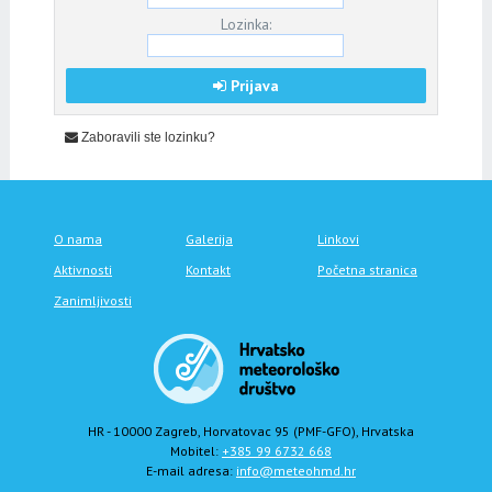
Lozinka:
Prijava
Zaboravili ste lozinku?
O nama
Galerija
Linkovi
Aktivnosti
Kontakt
Početna stranica
Zanimljivosti
HR - 10000 Zagreb, Horvatovac 95 (PMF-GFO), Hrvatska
Mobitel:
+385 99 6732 668
E-mail adresa:
info@meteohmd.hr