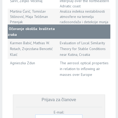
Šariri, Željko Večenaj
interplay over the northeastern
Adriatic coast
Martina Ćurić, Tomislav
Analiza indeksa nestabilnosti
Stilinović, Maja Telišman
atmosfere na temelju
Prtenjak
radiosondaža i detekcije munja
Očuvanje okoliša: kvaliteta
zraka
Karmen Babić, Mathias W.
Evaluation of Local Similarity
Rotach, Zvjezdana Bencetić
Theory for Stable Conditions
Klaić
near Kutina, Croatia
Agnieszka Zdun
The aerosol optical properties
in relation to inflowing air
masses over Europe
Prijava za članove
E-mail: