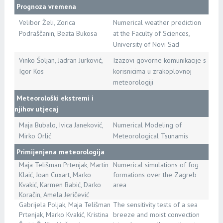
Prognoza vremena
Velibor Želi, Zorica
Numerical weather prediction
Podraščanin, Beata Bukosa
at the Faculty of Sciences,
University of Novi Sad
Vinko Šoljan, Jadran Jurković,
Izazovi govorne komunikacije s
Igor Kos
korisnicima u zrakoplovnoj
meteorologiji
Meteorološki ekstremi i
njihov utjecaj
Maja Bubalo, Ivica Janeković,
Numerical Modeling of
Mirko Orlić
Meteorological Tsunamis
Primijenjena meteorologija
Maja Telišman Prtenjak, Martin
Numerical simulations of fog
Klaić, Joan Cuxart, Marko
formations over the Zagreb
Kvakić, Karmen Babić, Darko
area
Koračin, Amela Jeričević
Gabrijela Poljak, Maja Telišman
The sensitivity tests of a sea
Prtenjak, Marko Kvakić, Kristina
breeze and moist convection