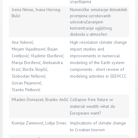
izvještajima
Irena Nimac, Ivana Herceg-
Numeričke simulacije klimatskih
Bulić
promjena uzrokovanih
udvostručavanjem
koncentracije ugljičnog
dioksida u atmosferi
Ana Vuković,
High resolution climate change
Mirjam Vujadinović, Bojan
impact studies and
Cvetković, Vladimir Đurđević,
improvements in numerical
Marija Đorđević, Aleksandra
modeling of the Earth system
Krzić, Đurđa Stojičić,
components - short review of
Slobodan Ničković,
modeling activities in SEEVCCC
Goran Pejanović,
Slavko Petković
Mladen Domazet, Branko Ančić
Collapse-free future or
material wealth: what do
Europeans want?
Ksenija Zaninović, Lidija Srnec
Implications of climate change
to Croatian tourism