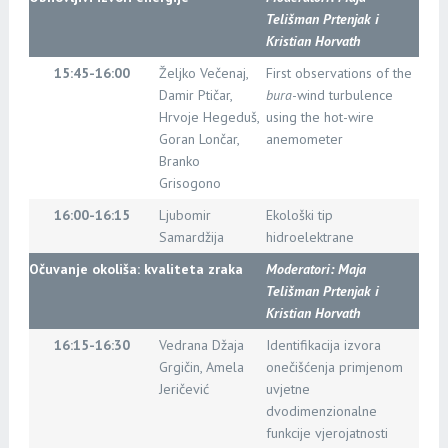
Telišman Prtenjak i
Kristian Horvath
15:45-16:00
Željko Večenaj,
First observations of the
Damir Ptičar,
bura
-wind turbulence
Hrvoje Hegeduš,
using the hot-wire
Goran Lončar,
anemometer
Branko
Grisogono
16:00-16:15
Ljubomir
Ekološki tip
Samardžija
hidroelektrane
Očuvanje okoliša: kvaliteta zraka
Moderatori:
Maja
Telišman Prtenjak i
Kristian Horvath
16:15-16:30
Vedrana Džaja
Identifikacija izvora
Grgičin, Amela
onečišćenja primjenom
Jeričević
uvjetne
dvodimenzionalne
funkcije vjerojatnosti