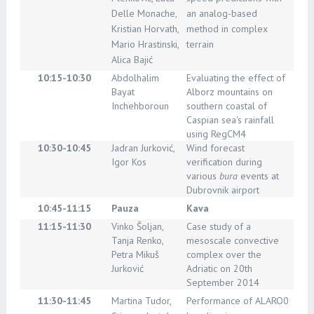
Delle Monache,
an analog-based
Kristian Horvath,
method in complex
Mario Hrastinski,
terrain
Alica Bajić
10:15-10:30
Abdolhalim
Evaluating the effect of
Bayat
Alborz mountains on
Inchehboroun
southern coastal of
Caspian sea's rainfall
using RegCM4
10:30-10:45
Jadran Jurković,
Wind forecast
Igor Kos
verification during
various
bura
events at
Dubrovnik airport
10:45-11:15
Pauza
Kava
11:15-11:30
Vinko Šoljan,
Case study of a
Tanja Renko,
mesoscale convective
Petra Mikuš
complex over the
Jurković
Adriatic on 20th
September 2014
11:30-11:45
Martina Tudor,
Performance of ALARO0