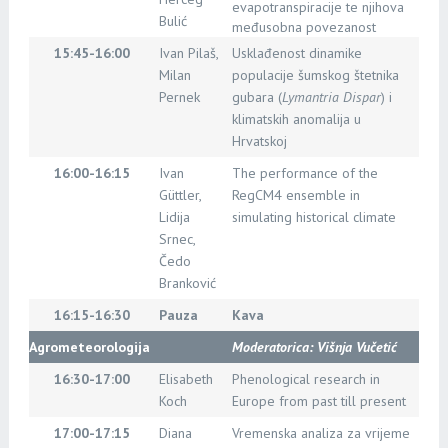
evapotranspiracije te njihova
Bulić
međusobna povezanost
15:45-16:00
Ivan Pilaš,
Usklađenost dinamike
Milan
populacije šumskog štetnika
Pernek
gubara (
Lymantria Dispar
) i
klimatskih anomalija u
Hrvatskoj
16:00-16:15
Ivan
The performance of the
Güttler,
RegCM4 ensemble in
Lidija
simulating historical climate
Srnec,
Čedo
Branković
16:15-16:30
Pauza
Kava
Agrometeorologija
Moderatorica: Višnja Vučetić
16:30-17:00
Elisabeth
Phenological research in
Koch
Europe from past till present
17:00-17:15
Diana
Vremenska analiza za vrijeme