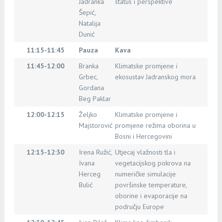
Jadranka
status i perspektive
Šepić,
Natalija
Dunić
11:15-11:45
Pauza
Kava
11:45-12:00
Branka
Klimatske promjene i
Grbec,
ekosustav Jadranskog mora
Gordana
Beg Paklar
12:00-12:15
Željko
Klimatske promjene i
Majstorović
promjene režima oborina u
Bosni i Hercegovini
12:15-12:30
Irena Ružić,
Utjecaj vlažnosti tla i
Ivana
vegetacijskog pokrova na
Herceg
numeričke simulacije
Bulić
površinske temperature,
oborine i evaporacije na
području Europe