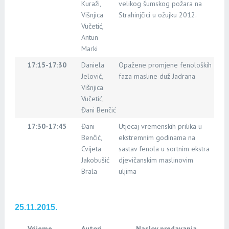
Kuraži,
velikog šumskog požara na
Višnjica
Strahinjčici u ožujku 2012.
Vučetić,
Antun
Marki
17:15-17:30
Daniela
Opažene promjene fenoloških
Jelović,
faza masline duž Jadrana
Višnjica
Vučetić,
Đani Benčić
17:30-17:45
Đani
Utjecaj vremenskih prilika u
Benčić,
ekstremnim godinama na
Cvijeta
sastav fenola u sortnim ekstra
Jakobušić
djevičanskim maslinovim
Brala
uljima
25.11.2015.
Vrijeme
Autori
Naslov predavanja