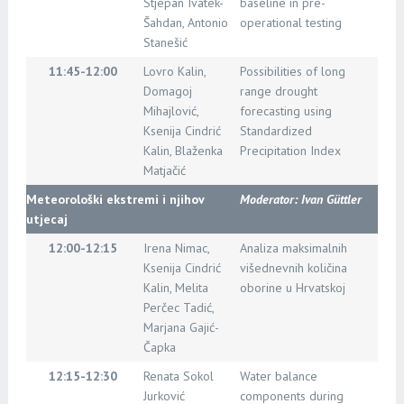
Stjepan Ivatek-
baseline in pre-
Šahdan, Antonio
operational testing
Stanešić
11:45-12:00
Lovro Kalin,
Possibilities of long
Domagoj
range drought
Mihajlović,
forecasting using
Ksenija Cindrić
Standardized
Kalin, Blaženka
Precipitation Index
Matjačić
Meteorološki ekstremi i njihov
Moderator: Ivan Güttler
utjecaj
12:00-12:15
Irena Nimac,
Analiza maksimalnih
Ksenija Cindrić
višednevnih količina
Kalin, Melita
oborine u Hrvatskoj
Perčec Tadić,
Marjana Gajić-
Čapka
12:15-12:30
Renata Sokol
Water balance
Jurković
components during