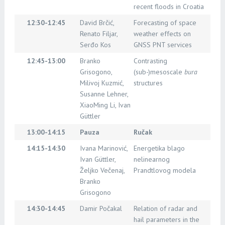
recent floods in Croatia
12:30-12:45
David Brčić,
Forecasting of space
Renato Filjar,
weather effects on
Serđo Kos
GNSS PNT services
12:45-13:00
Branko
Contrasting
Grisogono,
(sub-)mesoscale
bura
Milivoj Kuzmić,
structures
Susanne Lehner,
XiaoMing Li, Ivan
Güttler
13:00-14:15
Pauza
Ručak
14:15-14:30
Ivana Marinović,
Energetika blago
Ivan Güttler,
nelinearnog
Željko Večenaj,
Prandtlovog modela
Branko
Grisogono
14:30-14:45
Damir Počakal
Relation of radar and
hail parameters in the