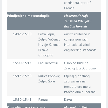
continental part of
Croatia
Primijenjena meteorologija
Moderatori: Maja
Telišman Prtenjak i
Kristian Horvath
14:45-15:00
Petra Lepri,
Bura
turbulence in
Željko Večenaj,
comparison with
Hrvoje Kozmar,
international wind
Branko
engineering standards
Grisogono
15:00-15:15
Endi Keresturi
Osobine bure na
Zračnoj luci Dubrovnik
15:15-15:30
Ružica Popović,
Utjecaj globalnog
Željko Šore
zagrijavanja na
temperature mora
istočne obale Jadrana
15:30-15:45
Pauza
Kava
Obnovljivi izvori energije
Moderatori:
Maja