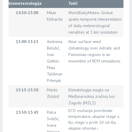
biometeorologija
Tadić
14:30-15:00
Milan
WorldDailyMeteo: Global
Kilibarda
spatio-temporal interpretation
of daily meteorological
variables at 1 km resolution
15:00-15:15
Andreina
Near-surface wind
Belušić,
climatology over Adriatic and
Ivan
Pannonian regions in an
Güttler,
ensemble of RCM simulations
Maja
Telišman
Prtenjak
15:15-15:30
Marko
Klimatologija magle na
Zoldoš
Međunarodnoj zračnoj luci
Zagreb (MZLZ)
ECO oscilacija površinske
15:30-15:45
Petra
temperature, ukupne vlage u
Sviličić,
tlu, vlage u prvih 10 cm tla,
Ivana
ukupne oborine i
Herceg