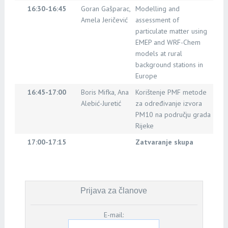
16:30-16:45
Goran Gašparac,
Modelling and
Amela Jeričević
assessment of
particulate matter using
EMEP and WRF-Chem
models at rural
background stations in
Europe
16:45-17:00
Boris Mifka, Ana
Korištenje PMF metode
Alebić-Juretić
za određivanje izvora
PM10 na području grada
Rijeke
17:00-17:15
Zatvaranje skupa
Prijava za članove
E-mail: