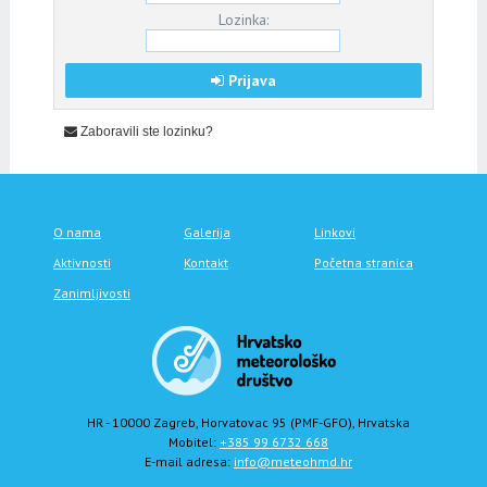
Lozinka:
Prijava
Zaboravili ste lozinku?
O nama
Galerija
Linkovi
Aktivnosti
Kontakt
Početna stranica
Zanimljivosti
HR - 10000 Zagreb, Horvatovac 95 (PMF-GFO), Hrvatska
Mobitel:
+385 99 6732 668
E-mail adresa:
info@meteohmd.hr