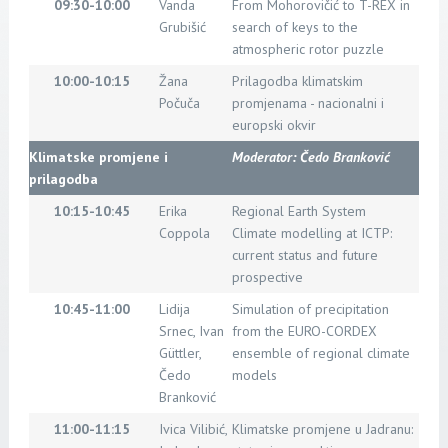
09:30-10:00
Vanda
From Mohorovičić to T-REX in
Grubišić
search of keys to the
atmospheric rotor puzzle
10:00-10:15
Žana
Prilagodba klimatskim
Počuča
promjenama - nacionalni i
europski okvir
Klimatske promjene i
Moderator: Čedo Branković
prilagodba
10:15-10:45
Erika
Regional Earth System
Coppola
Climate modelling at ICTP:
current status and future
prospective
10:45-11:00
Lidija
Simulation of precipitation
Srnec, Ivan
from the EURO-CORDEX
Güttler,
ensemble of regional climate
Čedo
models
Branković
11:00-11:15
Ivica Vilibić,
Klimatske promjene u Jadranu: