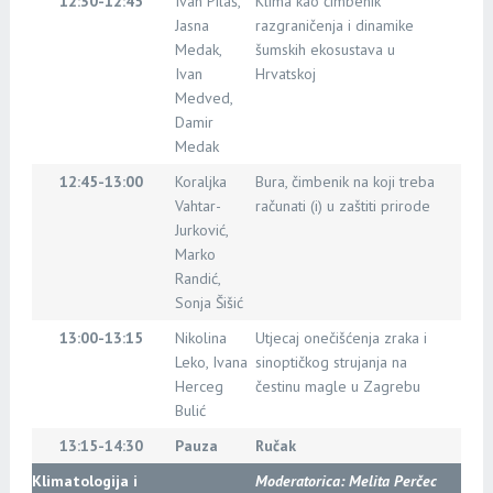
12:30-12:45
Ivan Pilaš,
Klima kao čimbenik
Jasna
razgraničenja i dinamike
Medak,
šumskih ekosustava u
Ivan
Hrvatskoj
Medved,
Damir
Medak
12:45-13:00
Koraljka
Bura, čimbenik na koji treba
Vahtar-
računati (i) u zaštiti prirode
Jurković,
Marko
Randić,
Sonja Šišić
13:00-13:15
Nikolina
Utjecaj onečišćenja zraka i
Leko, Ivana
sinoptičkog strujanja na
Herceg
čestinu magle u Zagrebu
Bulić
13:15-14:30
Pauza
Ručak
Klimatologija i
Moderatorica: Melita Perčec