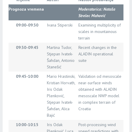
Prognoza vremena
Moderatorica: Nataša
Strelec Mahović
09:00-09:30
Ivana Stiperski
Examining multiplicity of
scales in mountainous
terrain
09:30-09:45
Martina Tudor,
Recent changes in the
Stjepan Ivatek-
ALADIN operational
Šahdan, Antonio
suite
Stanešić
09:45-10:00
Mario Hrastinski,
Validation od mesoscale
Kristian Horvath,
near-surface winds
Iris Odak
obtained with ALADIN
Plenković,
mesoscale NWP model
Stjepan Ivatek-
in complex terrain of
Šahdan, Alica
Croatia
Bajić
10:00-10:15
Iris Odak
Post-processing wind
Plenković, Luca
speed predictions with