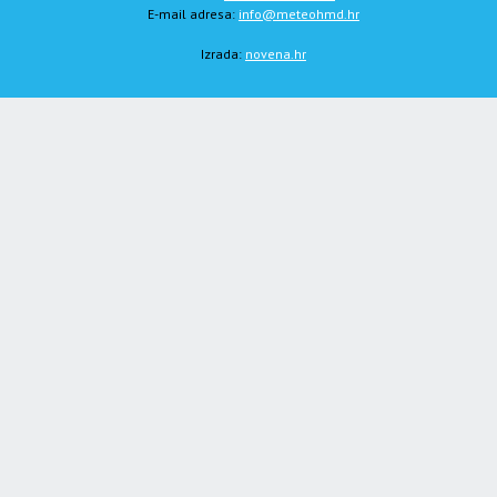
E-mail adresa:
info@meteohmd.hr
Izrada:
novena.hr