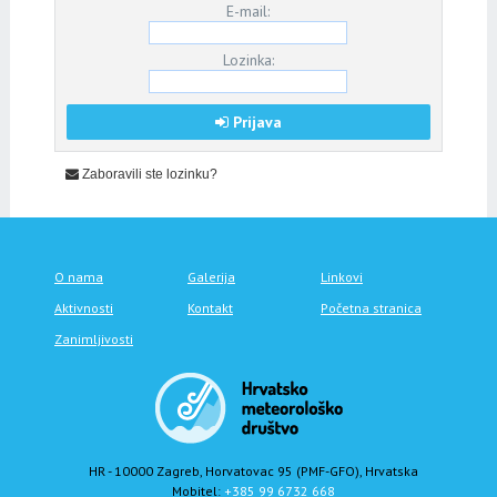
E-mail:
Lozinka:
Prijava
Zaboravili ste lozinku?
O nama
Galerija
Linkovi
Aktivnosti
Kontakt
Početna stranica
Zanimljivosti
HR - 10000 Zagreb, Horvatovac 95 (PMF-GFO), Hrvatska
Mobitel:
+385 99 6732 668