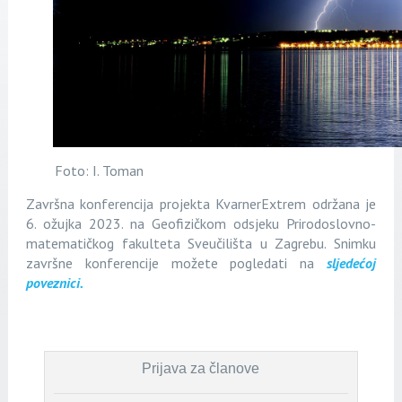
Foto: I. Toman
Završna konferencija projekta KvarnerExtrem održana je
6. ožujka 2023. na Geofizičkom odsjeku Prirodoslovno-
matematičkog fakulteta Sveučilišta u Zagrebu. Snimku
završne konferencije možete pogledati na
sljedećoj
poveznici.
Prijava za članove