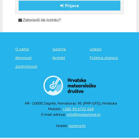
Prijava
Zaboravili ste lozinku?
O nama
Galerija
Linkovi
Aktivnosti
Kontakt
Početna stranica
Zanimljivosti
HR - 10000 Zagreb, Horvatovac 95 (PMF-GFO), Hrvatska
Mobitel:
+385 99 6732 668
E-mail adresa:
info@meteohmd.hr
Izrada:
novena.hr