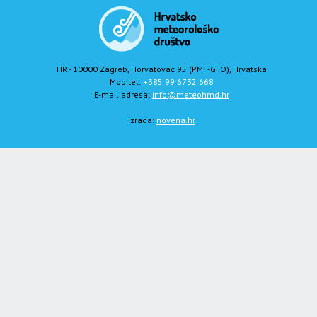
HR - 10000 Zagreb, Horvatovac 95 (PMF-GFO), Hrvatska
Mobitel:
+385 99 6732 668
E-mail adresa:
info@meteohmd.hr
Izrada:
novena.hr