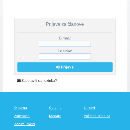
Prijava za članove
E-mail:
Lozinka:
Prijava
Zaboravili ste lozinku?
O nama
Galerija
Linkovi
Aktivnosti
Kontakt
Početna stranica
Zanimljivosti