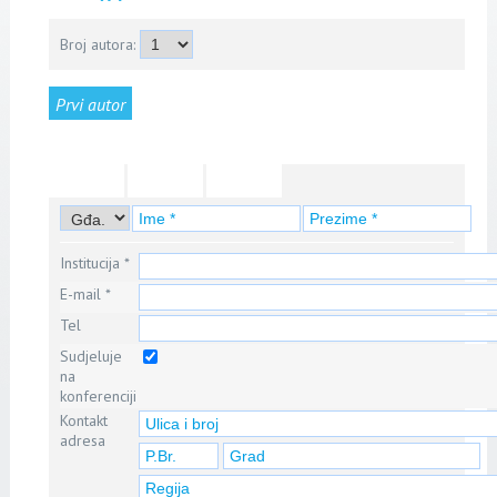
Broj autora:
Prvi autor
Drugi autor
Treći autor
Četvrti autor
Peti autor
6. autor
7. autor
8. autor
9. autor
10. autor
11. autor
12. autor
Institucija *
E-mail *
Tel
Sudjeluje
na
konferenciji
Kontakt
adresa