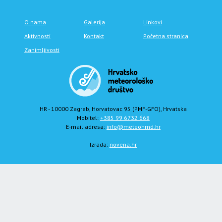
O nama
Galerija
Linkovi
Aktivnosti
Kontakt
Početna stranica
Zanimljivosti
HR - 10000 Zagreb, Horvatovac 95 (PMF-GFO), Hrvatska
Mobitel:
+385 99 6732 668
E-mail adresa:
info@meteohmd.hr
Izrada:
novena.hr