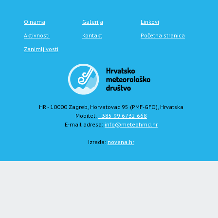
O nama
Galerija
Linkovi
Aktivnosti
Kontakt
Početna stranica
Zanimljivosti
HR - 10000 Zagreb, Horvatovac 95 (PMF-GFO), Hrvatska
Mobitel:
+385 99 6732 668
E-mail adresa:
info@meteohmd.hr
Izrada:
novena.hr