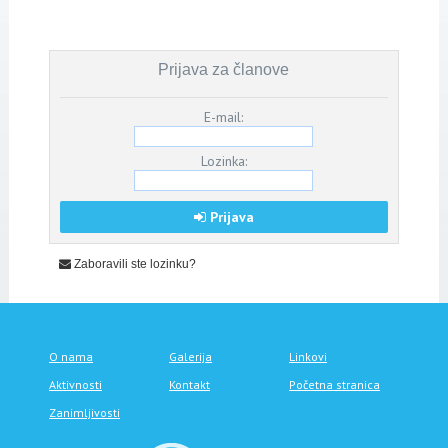
Prijava za članove
E-mail:
Lozinka:
Prijava
Zaboravili ste lozinku?
O nama
Galerija
Linkovi
Aktivnosti
Kontakt
Početna stranica
Zanimljivosti