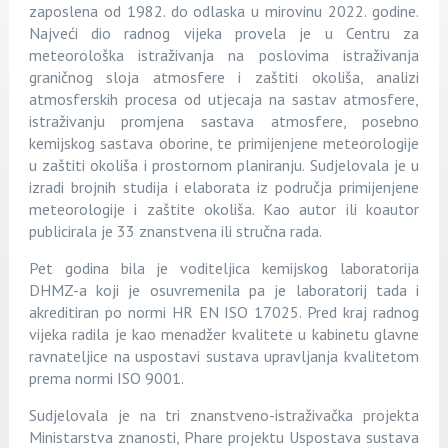
zaposlena od 1982. do odlaska u mirovinu 2022. godine.
Najveći dio radnog vijeka provela je u Centru za
meteorološka istraživanja na poslovima istraživanja
graničnog sloja atmosfere i zaštiti okoliša, analizi
atmosferskih procesa od utjecaja na sastav atmosfere,
istraživanju promjena sastava atmosfere, posebno
kemijskog sastava oborine, te primijenjene meteorologije
u zaštiti okoliša i prostornom planiranju. Sudjelovala je u
izradi brojnih studija i elaborata iz područja primijenjene
meteorologije i zaštite okoliša. Kao autor ili koautor
publicirala je 33 znanstvena ili stručna rada.
Pet godina bila je voditeljica kemijskog laboratorija
DHMZ-a koji je osuvremenila pa je laboratorij tada i
akreditiran po normi HR EN ISO 17025. Pred kraj radnog
vijeka radila je kao menadžer kvalitete u kabinetu glavne
ravnateljice na uspostavi sustava upravljanja kvalitetom
prema normi ISO 9001.
Sudjelovala je na tri znanstveno-istraživačka projekta
Ministarstva znanosti, Phare projektu Uspostava sustava