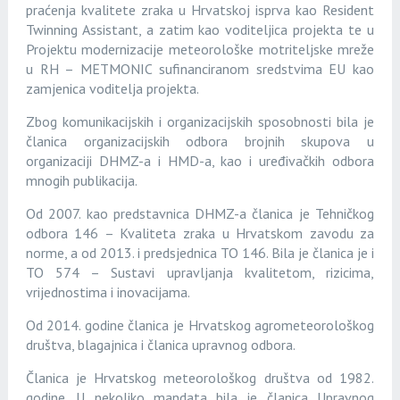
praćenja kvalitete zraka u Hrvatskoj isprva kao Resident
Twinning Assistant, a zatim kao voditeljica projekta te u
Projektu modernizacije meteorološke motriteljske mreže
u RH – METMONIC sufinanciranom sredstvima EU kao
zamjenica voditelja projekta.
Zbog komunikacijskih i organizacijskih sposobnosti bila je
članica organizacijskih odbora brojnih skupova u
organizaciji DHMZ-a i HMD-a, kao i uređivačkih odbora
mnogih publikacija.
Od 2007. kao predstavnica DHMZ-a članica je Tehničkog
odbora 146 – Kvaliteta zraka u Hrvatskom zavodu za
norme, a od 2013. i predsjednica TO 146. Bila je članica je i
TO 574 – Sustavi upravljanja kvalitetom, rizicima,
vrijednostima i inovacijama.
Od 2014. godine članica je Hrvatskog agrometeorološkog
društva, blagajnica i članica upravnog odbora.
Članica je Hrvatskog meteorološkog društva od 1982.
godine. U nekoliko mandata bila je članica Upravnog